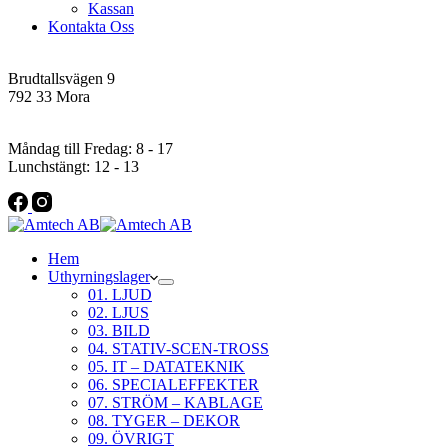
Kassan
Kontakta Oss
Addres
Brudtallsvägen 9
792 33 Mora
Öppettider
Måndag till Fredag: 8 - 17
Lunchstängt: 12 - 13
Hem
Uthyrningslager
01. LJUD
02. LJUS
03. BILD
04. STATIV-SCEN-TROSS
05. IT – DATATEKNIK
06. SPECIALEFFEKTER
07. STRÖM – KABLAGE
08. TYGER – DEKOR
09. ÖVRIGT