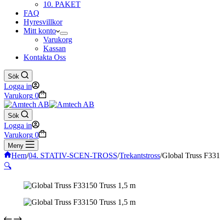
10. PAKET
FAQ
Hyresvillkor
Mitt konto
Varukorg
Kassan
Kontakta Oss
Sök
Logga in
Varukorg
0
Sök
Logga in
Varukorg
0
Meny
Hem
/
04. STATIV-SCEN-TROSS
/
Trekantstross
/
Global Truss F331
🔍