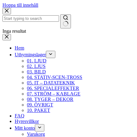
Hoppa till innehåll
Inga resultat
Hem
Uthyrningslager
01. LJUD
02. LJUS
03. BILD
04. STATIV-SCEN-TROSS
05. IT – DATATEKNIK
06. SPECIALEFFEKTER
07. STRÖM – KABLAGE
08. TYGER – DEKOR
09. ÖVRIGT
10. PAKET
FAQ
Hyresvillkor
Mitt konto
Varukorg