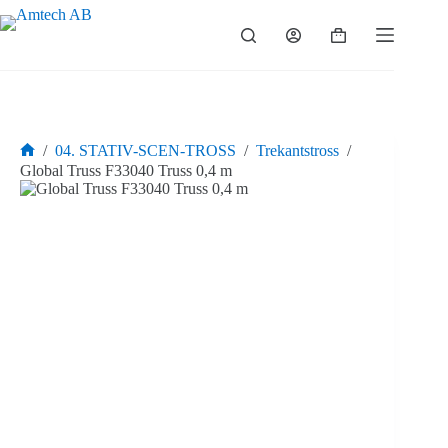
Hoppa
till
Varukorg
innehåll
/
04. STATIV-SCEN-TROSS
/
Trekantstross
/
Hem
Global Truss F33040 Truss 0,4 m