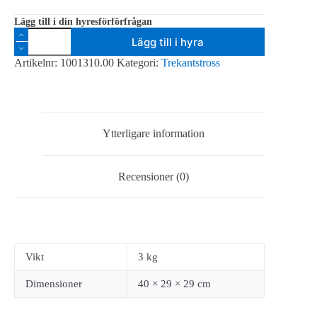
Lägg till i din hyresförförfrågan
Global
Lägg till i hyra
Truss
F33040
Artikelnr:
1001310.00
Kategori:
Trekantstross
Truss
0,4
m
mängd
Ytterligare information
Recensioner (0)
Vikt
3 kg
Dimensioner
40 × 29 × 29 cm