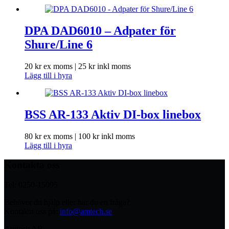
DPA DAD6010 – Adpater för
Shure/Line 6
20
kr
ex moms |
25
kr
inkl moms
Lägg till i hyra
BSS AR-133 Aktiv DI-box linebox
80
kr
ex moms |
100
kr
inkl moms
Lägg till i hyra
Kontakta oss
Tel: 0250-15095
Behöver du hjälp eller har du en fråga?
Kontakta oss på:
info@amtech.se
Amtech AB