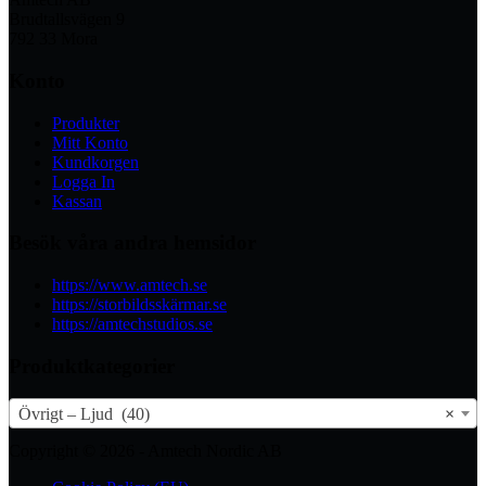
Brudtallsvägen 9
792 33 Mora
Konto
Produkter
Mitt Konto
Kundkorgen
Logga In
Kassan
Besök våra andra hemsidor
https://www.amtech.se
https://storbildsskärmar.se
https://amtechstudios.se
Produktkategorier
Övrigt – Ljud (40)
×
Copyright © 2026 - Amtech Nordic AB