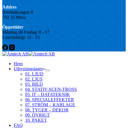
Addres
Brudtallsvägen 9
792 33 Mora
Öppettider
Måndag till Fredag: 8 - 17
Lunchstängt: 12 - 13
Hem
Uthyrningslager
01. LJUD
02. LJUS
03. BILD
04. STATIV-SCEN-TROSS
05. IT – DATATEKNIK
06. SPECIALEFFEKTER
07. STRÖM – KABLAGE
08. TYGER – DEKOR
09. ÖVRIGT
10. PAKET
FAQ