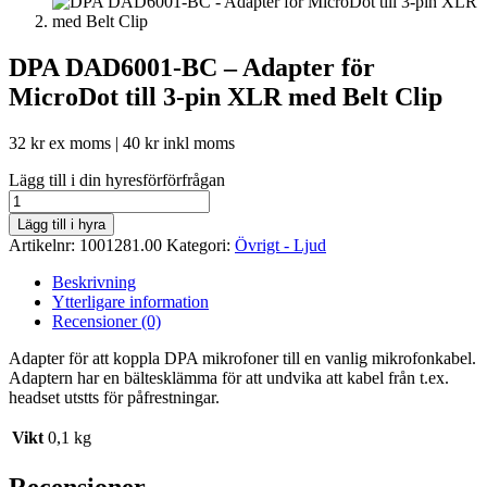
DPA DAD6001-BC – Adapter för
MicroDot till 3-pin XLR med Belt Clip
32
kr
ex moms |
40
kr
inkl moms
Lägg till i din hyresförförfrågan
DPA
DAD6001-
Lägg till i hyra
BC
Artikelnr:
1001281.00
Kategori:
Övrigt - Ljud
-
Adapter
Beskrivning
för
Ytterligare information
MicroDot
Recensioner (0)
till
3-
Adapter för att koppla DPA mikrofoner till en vanlig mikrofonkabel.
pin
Adaptern har en bältesklämma för att undvika att kabel från t.ex.
XLR
headset utstts för påfrestningar.
med
Belt
Vikt
0,1 kg
Clip
mängd
Recensioner