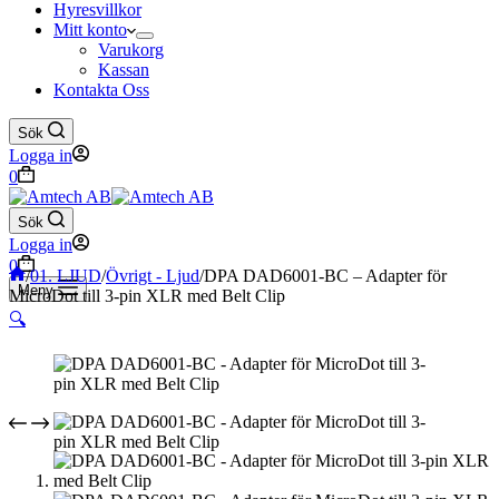
Hyresvillkor
Mitt konto
Varukorg
Kassan
Kontakta Oss
Sök
Logga in
Varukorg
0
Sök
Logga in
Varukorg
0
Hem
/
01. LJUD
/
Övrigt - Ljud
/
DPA DAD6001-BC – Adapter för
Meny
MicroDot till 3-pin XLR med Belt Clip
🔍