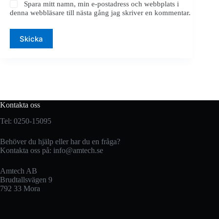
Spara mitt namn, min e-postadress och webbplats i
denna webbläsare till nästa gång jag skriver en kommentar.
Skicka
Kontakta oss
Tel: 0250-15095
Behöver du hjälp eller har du en fråga?
Kontakta oss på:
info@amtech.se
Amtech AB
Brudtallsvägen 9
792 33 Mora