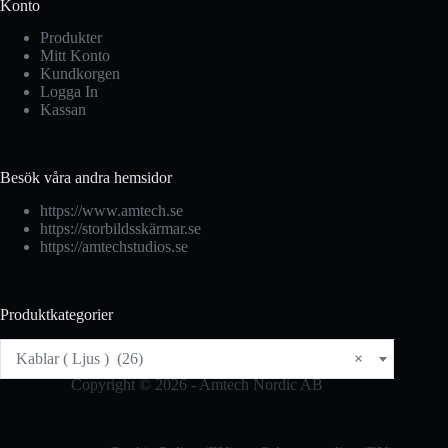
Konto
Produkter
Mitt Konto
Kundkorgen
Logga In
Kassan
Besök våra andra hemsidor
https://www.amtech.se
https://storbildsskärmar.se
https://amtechstudios.se
Produktkategorier
Kablar ( Ljus ) (26)
×
Copyright © 2026 - Amtech Nordic AB