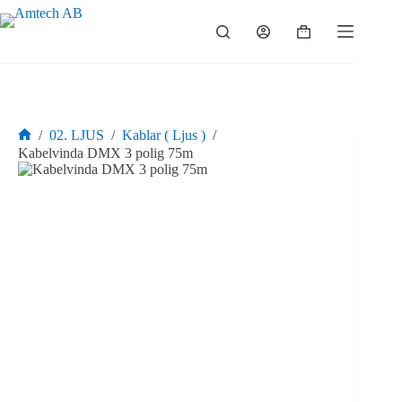
Hoppa
till
Varukorg
innehåll
/
02. LJUS
/
Kablar ( Ljus )
/
Hem
Kabelvinda DMX 3 polig 75m