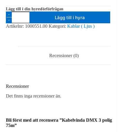
Lägg till i din hyresförförfrågan
Kabelvinda
Lägg till i hyra
DMX
3
Artikelnr:
1000551.00
Kategori:
Kablar ( Ljus )
polig
75m
mängd
Recensioner (0)
Recensioner
Det finns inga recensioner än.
Bli först med att recensera ”Kabelvinda DMX 3 polig
75m”