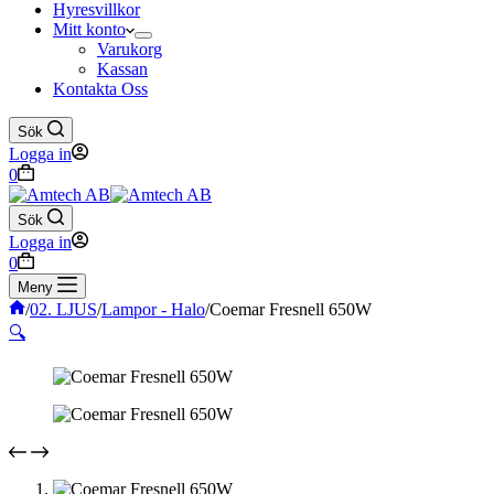
Hyresvillkor
Mitt konto
Varukorg
Kassan
Kontakta Oss
Sök
Logga in
Varukorg
0
Sök
Logga in
Varukorg
0
Meny
Hem
/
02. LJUS
/
Lampor - Halo
/
Coemar Fresnell 650W
🔍