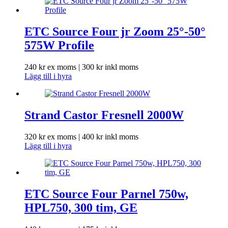
ETC Source Four jr Zoom 25°-50°
575W Profile
240
kr
ex moms |
300
kr
inkl moms
Lägg till i hyra
Strand Castor Fresnell 2000W
320
kr
ex moms |
400
kr
inkl moms
Lägg till i hyra
ETC Source Four Parnel 750w,
HPL750, 300 tim, GE