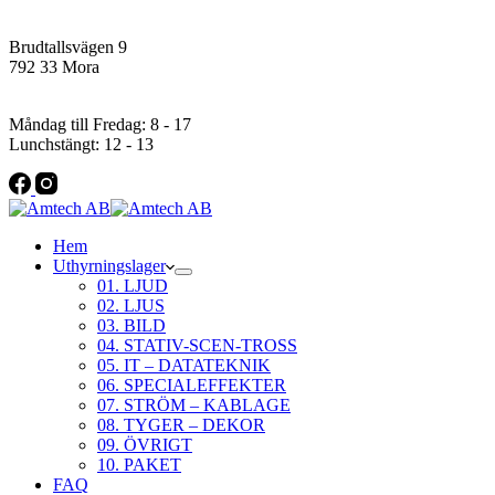
Addres
Brudtallsvägen 9
792 33 Mora
Öppettider
Måndag till Fredag: 8 - 17
Lunchstängt: 12 - 13
Hem
Uthyrningslager
01. LJUD
02. LJUS
03. BILD
04. STATIV-SCEN-TROSS
05. IT – DATATEKNIK
06. SPECIALEFFEKTER
07. STRÖM – KABLAGE
08. TYGER – DEKOR
09. ÖVRIGT
10. PAKET
FAQ