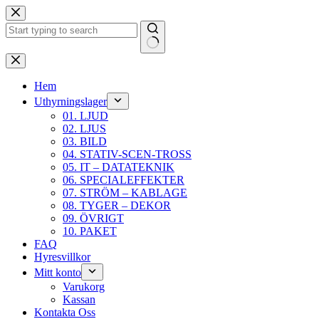
Hoppa
till
innehåll
Inga
resultat
Hem
Uthyrningslager
01. LJUD
02. LJUS
03. BILD
04. STATIV-SCEN-TROSS
05. IT – DATATEKNIK
06. SPECIALEFFEKTER
07. STRÖM – KABLAGE
08. TYGER – DEKOR
09. ÖVRIGT
10. PAKET
FAQ
Hyresvillkor
Mitt konto
Varukorg
Kassan
Kontakta Oss