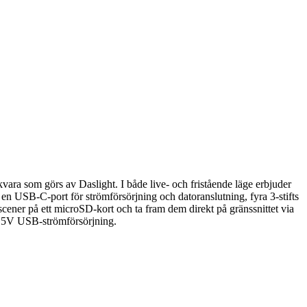
 som görs av Daslight. I både live- och fristående läge erbjuder
 USB-C-port för strömförsörjning och datoranslutning, fyra 3-stifts
ener på ett microSD-kort och ta fram dem direkt på gränssnittet via
n 5V USB-strömförsörjning.