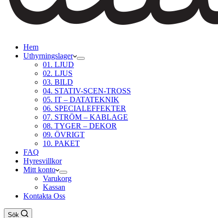
Hem
Uthyrningslager
01. LJUD
02. LJUS
03. BILD
04. STATIV-SCEN-TROSS
05. IT – DATATEKNIK
06. SPECIALEFFEKTER
07. STRÖM – KABLAGE
08. TYGER – DEKOR
09. ÖVRIGT
10. PAKET
FAQ
Hyresvillkor
Mitt konto
Varukorg
Kassan
Kontakta Oss
Sök