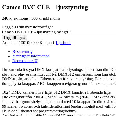
Cameo DVC CUE – ljusstyrning
240
kr
ex moms |
300
kr
inkl moms
Lägg till i din hyresförförfrågan
Cameo DVC CUE - ljusstyrning mängd
Lägg till i hyra
Artikelnr:
1001090.00
Kategori:
Ljusbord
Beskrivning
Ytterligare information
Recensioner (0)
Du kan enkelt styra DMX-kompatibla belysningsenheter från din PC 
plug-and-play-gränssnittet dig två DMX512-universum, som kan utökas
DMX-utgångar och en Ethernet-port för extern styrning. För att använ
tio upplysta knappar. ABC-knappen navigerar genom fem zoner, medan
1024 DMX-kanaler i live-läge, 512 DMX-kanaler i fristående läge
Utökningsbar från 2 till 4 DMX512-universum (2048 DMX-kanaler)
Intuitivt bakgrundsbelyst tangentbord med 10 knappar för direkt åtko
99 scener i 5 zoner och kalenderutlösning (endast möjligt med valfr
USB och Ethernet för programmering/kontroll
Användarvänlig, intuitiv Cameo DMX-programvara “by Daslight” f