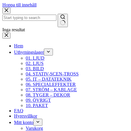
Hoppa till innehåll
Inga resultat
Hem
Uthyrningslager
01. LJUD
02. LJUS
03. BILD
04. STATIV-SCEN-TROSS
05. IT – DATATEKNIK
06. SPECIALEFFEKTER
07. STRÖM – KABLAGE
08. TYGER – DEKOR
09. ÖVRIGT
10. PAKET
FAQ
Hyresvillkor
Mitt konto
Varukorg