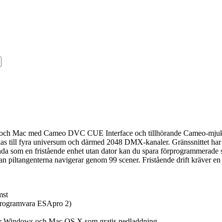
och Mac med Cameo DVC CUE Interface och tillhörande Cameo-mjukvara
 till fyra universum och därmed 2048 DMX-kanaler. Gränssnittet har en
da som en fristående enhet utan dator kan du spara förprogrammerade sc
 piltangenterna navigerar genom 99 scener. Fristående drift kräver e
mst
i programvara ESApro 2)
ör Windows och Mac OS X som gratis nedladdning