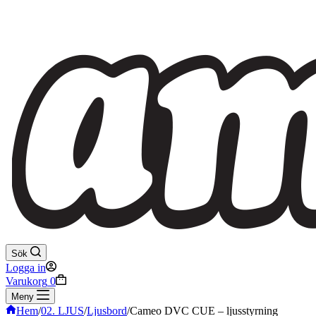
Sök
Logga in
Varukorg
0
Meny
Hem
/
02. LJUS
/
Ljusbord
/
Cameo DVC CUE – ljusstyrning