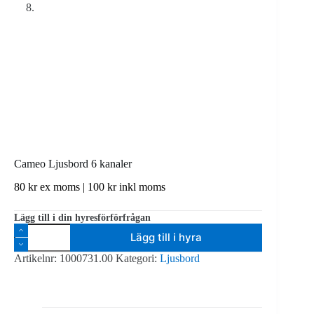
Cameo Ljusbord 6 kanaler
80
kr
ex moms |
100
kr
inkl moms
Lägg till i din hyresförförfrågan
Cameo
Lägg till i hyra
Ljusbord
6
Artikelnr:
1000731.00
Kategori:
Ljusbord
kanaler
mängd