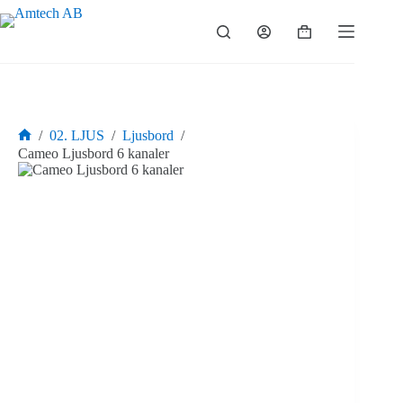
Hoppa
till
Varukorg
innehåll
/
02. LJUS
/
Ljusbord
/
Hem
Cameo Ljusbord 6 kanaler