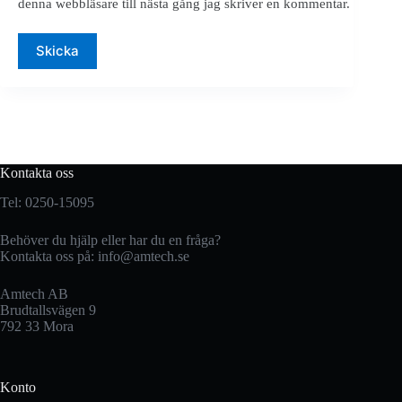
denna webbläsare till nästa gång jag skriver en kommentar.
Skicka
Kontakta oss
Tel: 0250-15095
Behöver du hjälp eller har du en fråga?
Kontakta oss på:
info@amtech.se
Amtech AB
Brudtallsvägen 9
792 33 Mora
Konto