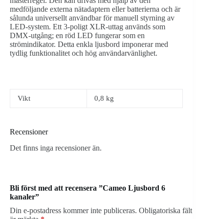
masterregel. Den kan drivas med hjälp av den
medföljande externa nätadaptern eller batterierna och är
sålunda universellt användbar för manuell styrning av
LED-system. Ett 3-poligt XLR-uttag används som
DMX-utgång; en röd LED fungerar som en
strömindikator. Detta enkla ljusbord imponerar med
tydlig funktionalitet och hög användarvänlighet.
Vikt
0,8 kg
Recensioner
Det finns inga recensioner än.
Bli först med att recensera ”Cameo Ljusbord 6
kanaler”
Din e-postadress kommer inte publiceras.
Obligatoriska fält