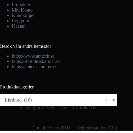
Produkter
Mitt Konto
Kundkorgen
Logga In
Kassan
Besök våra andra hemsidor
https://www.amtech.se
https://storbildsskärmar.se
https://amtechstudios.se
Produktkategorier
Ljusbord (16)
×
Copyright © 2026 - Amtech Nordic AB
Cookie Policy (EU)
Sekretesspolicy (EU)