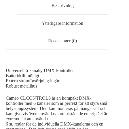
Beskrivning
Ytterligare information
Recensioner (0)
Universell 6-kanalig DMX-kontroller
Batteridrift möjligt
Extern strömförsörjning ingår
Robust metallhus
Cameo CLCONTROL6 är en kompakt DMX-
kontroller med 6 kanaler som är perfekt för att styra små
belysningssystem. Den kan monteras på många sätt och
kan givetvis även användas som fristående enhet; Det är
extremt lätt att använda.
6 st. reglar för de individuella DMX-kanalerna och en