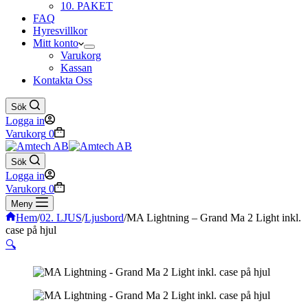
10. PAKET
FAQ
Hyresvillkor
Mitt konto
Varukorg
Kassan
Kontakta Oss
Sök
Logga in
Varukorg
0
Sök
Logga in
Varukorg
0
Meny
Hem
/
02. LJUS
/
Ljusbord
/
MA Lightning – Grand Ma 2 Light inkl.
case på hjul
🔍