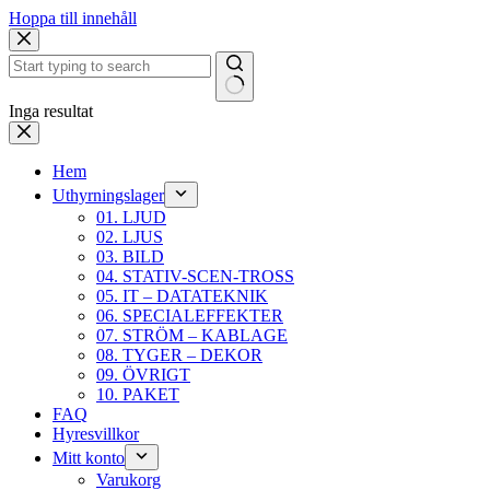
Hoppa till innehåll
Inga resultat
Hem
Uthyrningslager
01. LJUD
02. LJUS
03. BILD
04. STATIV-SCEN-TROSS
05. IT – DATATEKNIK
06. SPECIALEFFEKTER
07. STRÖM – KABLAGE
08. TYGER – DEKOR
09. ÖVRIGT
10. PAKET
FAQ
Hyresvillkor
Mitt konto
Varukorg