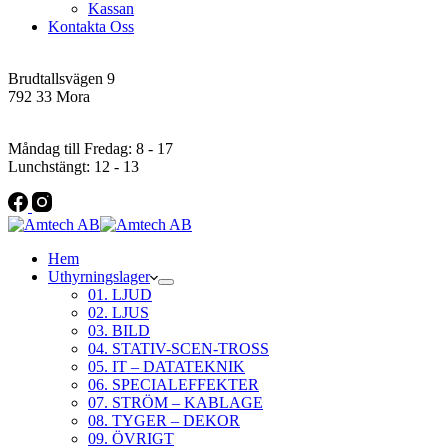
Kassan
Kontakta Oss
Addres
Brudtallsvägen 9
792 33 Mora
Öppettider
Måndag till Fredag: 8 - 17
Lunchstängt: 12 - 13
Hem
Uthyrningslager
01. LJUD
02. LJUS
03. BILD
04. STATIV-SCEN-TROSS
05. IT – DATATEKNIK
06. SPECIALEFFEKTER
07. STRÖM – KABLAGE
08. TYGER – DEKOR
09. ÖVRIGT