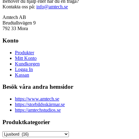
Behöver du hjälp eller har du en fråga?
Kontakta oss på:
info@amtech.se
Amtech AB
Brudtallsvägen 9
792 33 Mora
Konto
Produkter
Mitt Konto
Kundkorgen
Logga In
Kassan
Besök våra andra hemsidor
https://www.amtech.se
https://storbildsskärmar.se
https://amtechstudios.se
Produktkategorier