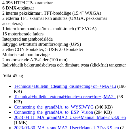
4 096 HTP/LTP-parametrar
6 DMX-utgångar
2 interna pekskärmar i TFT-breddläge (15,4″ WXGA)
2 externa TFT-skärmar kan anslutas (UXGA, pekskärmar
accepteras)
1 intern kommandoskärm – multi-touch (9″ SVGA)
15 motoriserade faders
Integrerad tangentbordslåda
Inbyggd avbrottsfri strömförsörjning (UPS)
2 etherCON-kontakter, 5 USB 2.0-kontakter
Motoriserad monitorvinge
2 motoriserade A/B-fader (100 mm)
Individuellt bakgrundsbelysta och dimbara tysta (klickfria) tangenter
Vikt
45 kg
Technical+Bulletin_Cleaning_disinfecting+of++MA+Li
(196
KB)
Technical+bulletin_external+touch+screen+for+gMA2_
(58
KB)
Connecting_the_grandMA_to_WYSIWYG
(340 KB)
Connecting_the_grandMA_to_ESP_Vision
(294 KB)
2023-04-11_MA_grandMA2_User+Manual_Mode2-v3.9_en
(1 MB)
2023-03-30_MA_grandMA2_User+Manual_3D-v3.9_en
(2