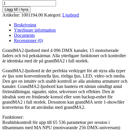
Lägg till i hyra
Artikelnr:
1001194.00
Kategori:
Ljusbord
Beskrivning
Ytterligare information
Documents
Recensioner (0)
GrandMA2-ljusbord med 4 096 DMX kanaler, 15 motoriserade
faders och två pekskärmar. Alla ytterligare funktioner och kontroller
är identiska med de på grandMA2 i full storlek.
GrandMA2-ljusbord är det perfekta verktyget för att styra alla typer
av ljus som konventionella ljus, rörliga ljus, LED, video och media.
Den ger en intuitiv och snabb kontroll av alla anslutna armaturer och
kanaler. GrandMA2-ljusbord kan hantera ett nästan oändligt antal
förinställningar, signaler, sidor, sekvenser och effekter. Den är
idealisk som en fristående konsol eller som backup-enhet för
grandMA2 i full storlek. Dessutom kan grandMA serie 1-showfiler
konverteras för att användas med grandMA2.
Funktioner:
Realtidskontroll för upp till 65 536 parametrar per session i
tillsammans med MA NPU (motsvarande 256 DMX-universum)