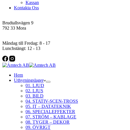
Kassan
Kontakta Oss
Addres
Brudtallsvägen 9
792 33 Mora
Öppettider
Måndag till Fredag: 8 - 17
Lunchstängt: 12 - 13
Hem
Uthyrningslager
01. LJUD
02. LJUS
03. BILD
04. STATIV-SCEN-TROSS
05. IT – DATATEKNIK
06. SPECIALEFFEKTER
07. STRÖM – KABLAGE
08. TYGER – DEKOR
09. ÖVRIGT