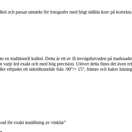
ed och passar utmärkt för fotografer med högt ställda krav på korrekta v
n en traditionell kulled. Detta är ett av få trevägshuvuden på markna
la in varje led exakt och med hög precision. Utöver detta finns det även
ller erbjuder ett sidotiltområde från -90°/+ 15°, främre och bakre lutning
d för exakt inställning av vinklar”