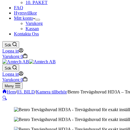
10. PAKET
FAQ
Hyresvillkor
Mitt konto
Varukorg
Kassan
Kontakta Oss
Sök
Logga in
Varukorg
0
Sök
Logga in
Varukorg
0
Meny
Hem
/
03. BILD
/
Kamera tillbehör
/
Benro Trevägshuvud HD3A – Trevä
🔍