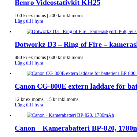
Benro Videostativkit KH25
160
kr
ex moms |
200
kr
inkl moms
Lägg till i hyra
Dotworkz D3 – Ring of Fire – kamerask
480
kr
ex moms |
600
kr
inkl moms
Lägg till i hyra
Canon CG-800E extern laddare för batt
12
kr
ex moms |
15
kr
inkl moms
Lägg till i hyra
Canon – Kamerabatteri BP-820, 178