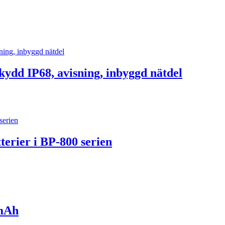
ydd IP68, avisning, inbyggd nätdel
erier i BP-800 serien
0mAh