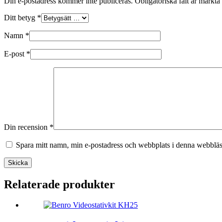
Din e-postadress kommer inte publiceras.
Obligatoriska fält är märkta
Ditt betyg
*
Namn
*
E-post
*
Din recension
*
Spara mitt namn, min e-postadress och webbplats i denna webbläsa
Skicka
Relaterade produkter