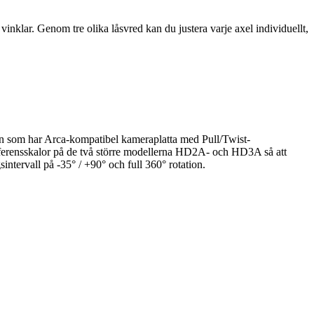
inklar. Genom tre olika låsvred kan du justera varje axel individuellt,
den som har Arca-kompatibel kameraplatta med Pull/Twist-
 referensskalor på de två större modellerna HD2A- och HD3A så att
sintervall på -35° / +90° och full 360° rotation.