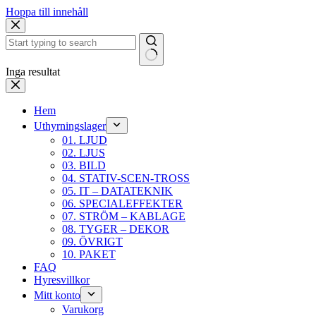
Hoppa till innehåll
Inga resultat
Hem
Uthyrningslager
01. LJUD
02. LJUS
03. BILD
04. STATIV-SCEN-TROSS
05. IT – DATATEKNIK
06. SPECIALEFFEKTER
07. STRÖM – KABLAGE
08. TYGER – DEKOR
09. ÖVRIGT
10. PAKET
FAQ
Hyresvillkor
Mitt konto
Varukorg