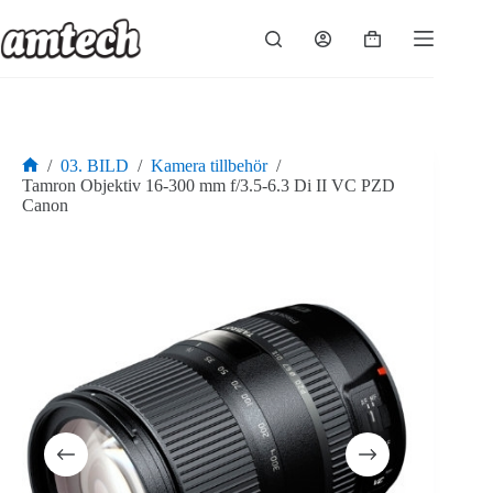
Hoppa
till
Varukorg
innehåll
/
03. BILD
/
Kamera tillbehör
/
Hem
Tamron Objektiv 16-300 mm f/3.5-6.3 Di II VC PZD
Canon