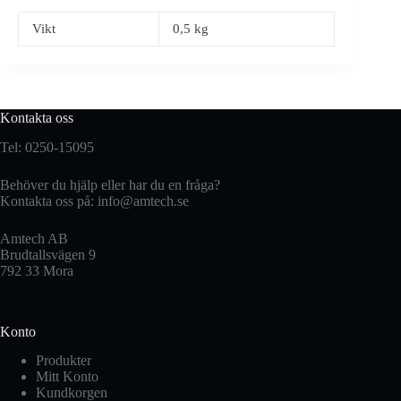
Vikt
0,5 kg
Kontakta oss
Tel: 0250-15095
Behöver du hjälp eller har du en fråga?
Kontakta oss på:
info@amtech.se
Amtech AB
Brudtallsvägen 9
792 33 Mora
Konto
Produkter
Mitt Konto
Kundkorgen