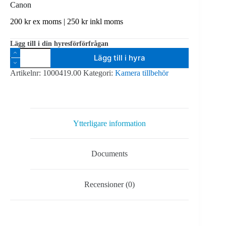
Canon
200
kr
ex moms |
250
kr
inkl moms
Lägg till i din hyresförförfrågan
Tamron
Lägg till i hyra
Objektiv
16-
Artikelnr:
1000419.00
Kategori:
Kamera tillbehör
300
mm
f/3.5-
6.3
Di
II
Ytterligare information
VC
PZD
Canon
Documents
mängd
Recensioner (0)