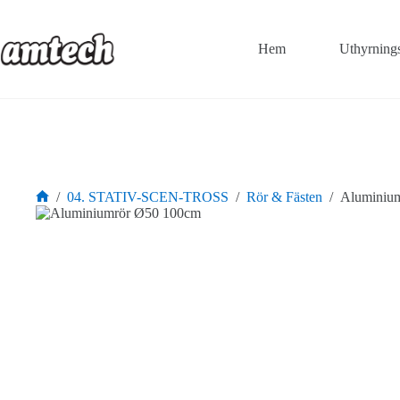
Hoppa
till
innehåll
Hem
Uthyrning
/
04. STATIV-SCEN-TROSS
/
Rör & Fästen
/
Aluminiu
Hem