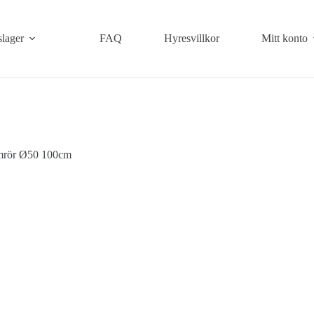
slager
FAQ
Hyresvillkor
Mitt konto
mrör Ø50 100cm