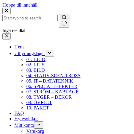
Hoppa till innehåll
Inga resultat
Hem
Uthyrningslager
01. LJUD
02. LJUS
03. BILD
04. STATIV-SCEN-TROSS
05. IT – DATATEKNIK
06. SPECIALEFFEKTER
07. STRÖM – KABLAGE
08. TYGER – DEKOR
09. ÖVRIGT
10. PAKET
FAQ
Hyresvillkor
Mitt konto
Varukorg