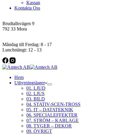
Kassan
Kontakta Oss
Addres
Brudtallsvägen 9
792 33 Mora
Öppettider
Måndag till Fredag: 8 - 17
Lunchstängt: 12 - 13
Hem
Uthyrningslager
01. LJUD
02. LJUS
03. BILD
04. STATIV-SCEN-TROSS
05. IT – DATATEKNIK
06. SPECIALEFFEKTER
07. STRÖM – KABLAGE
08. TYGER – DEKOR
09. ÖVRIGT