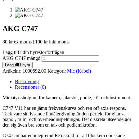
AKG C747
80
kr
ex moms |
100
kr
inkl moms
Lägg till i din hyresförförfrågan
AKG C747 mängd
Lägg till i hyra
Artikelnr:
1000592.00
Kategori:
Mic (Kabel)
Beskrivning
Recensioner (0)
Miniatyr-shotgun, för kamera, talarstol, podie, kör och instrument
C747 V11 har en jämn frekvenskurva och ren off-axis-respons.
Tack vare sin lysande ljudåtergivning är den perfekt för gitarr-,
piano-, trum- och overheadinspelningar. Det diskreta utseende gör
den sig även bra som en tal- och podiemikrofon.
C747:an har en integrerad RFi-sköld för att blockera oönskade