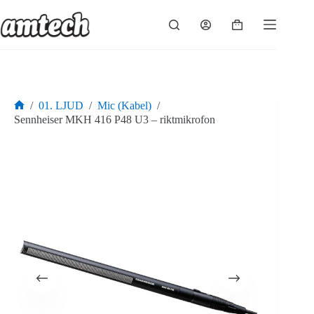
Hoppa
till
Varukorg
innehåll
/
01. LJUD
/
Mic (Kabel)
/
Hem
Sennheiser MKH 416 P48 U3 – riktmikrofon