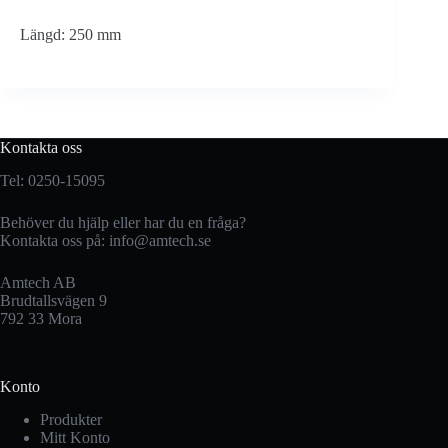
Längd: 250 mm
Kontakta oss
Tel: 0250-15095
Behöver du hjälp eller har du en fråga?
Kontakta oss på:
info@amtech.se
Amtech AB
Brudtallsvägen 9
792 33 Mora
Konto
Produkter
Mitt Konto