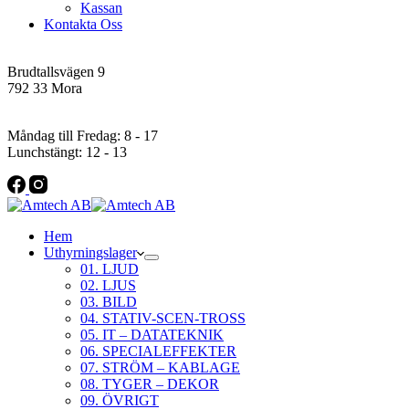
Kassan
Kontakta Oss
Addres
Brudtallsvägen 9
792 33 Mora
Öppettider
Måndag till Fredag: 8 - 17
Lunchstängt: 12 - 13
Hem
Uthyrningslager
01. LJUD
02. LJUS
03. BILD
04. STATIV-SCEN-TROSS
05. IT – DATATEKNIK
06. SPECIALEFFEKTER
07. STRÖM – KABLAGE
08. TYGER – DEKOR
09. ÖVRIGT