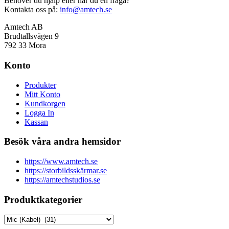
Behöver du hjälp eller har du en fråga?
Kontakta oss på:
info@amtech.se
Amtech AB
Brudtallsvägen 9
792 33 Mora
Konto
Produkter
Mitt Konto
Kundkorgen
Logga In
Kassan
Besök våra andra hemsidor
https://www.amtech.se
https://storbildsskärmar.se
https://amtechstudios.se
Produktkategorier