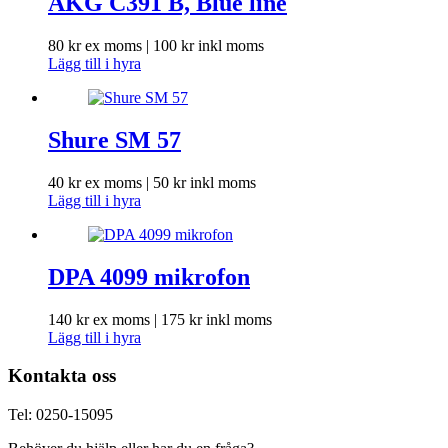
AKG C391 B, Blue line
80
kr
ex moms |
100
kr
inkl moms
Lägg till i hyra
Shure SM 57
40
kr
ex moms |
50
kr
inkl moms
Lägg till i hyra
DPA 4099 mikrofon
140
kr
ex moms |
175
kr
inkl moms
Lägg till i hyra
Kontakta oss
Tel: 0250-15095