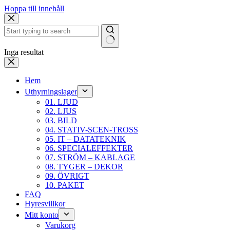
Hoppa till innehåll
Inga resultat
Hem
Uthyrningslager
01. LJUD
02. LJUS
03. BILD
04. STATIV-SCEN-TROSS
05. IT – DATATEKNIK
06. SPECIALEFFEKTER
07. STRÖM – KABLAGE
08. TYGER – DEKOR
09. ÖVRIGT
10. PAKET
FAQ
Hyresvillkor
Mitt konto
Varukorg