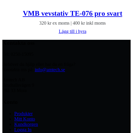
VMB vevstativ TE-076 pro svart
320
kr
ex moms |
400
kr
inkl moms
Lägg till i hyra
Kontakta oss
Tel: 0250-15095
Behöver du hjälp eller har du en fråga?
Kontakta oss på:
info@amtech.se
Amtech AB
Brudtallsvägen 9
792 33 Mora
Konto
Produkter
Mitt Konto
Kundkorgen
Logga In