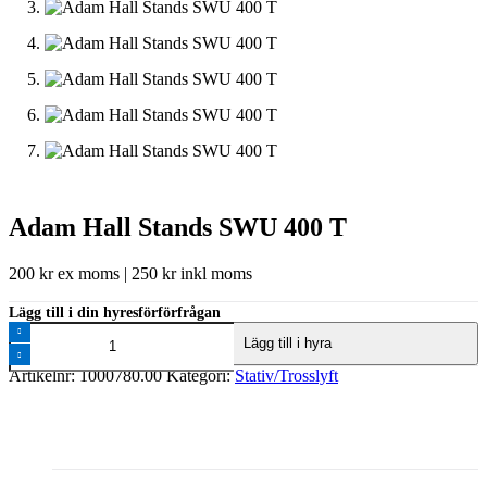
Adam Hall Stands SWU 400 T
200
kr
ex moms |
250
kr
inkl moms
Lägg till i din hyresförförfrågan
Adam
Lägg till i hyra
Hall
Stands
Artikelnr:
1000780.00
Kategori:
Stativ/Trosslyft
SWU
400
T
mängd