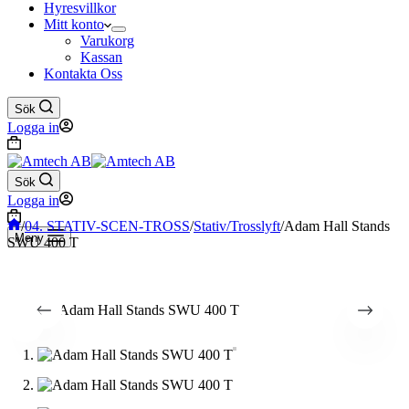
Hyresvillkor
Mitt konto
Varukorg
Kassan
Kontakta Oss
Sök
Logga in
Varukorg
Sök
Logga in
Varukorg
Hem
/
04. STATIV-SCEN-TROSS
/
Stativ/Trosslyft
/
Adam Hall Stands
Meny
SWU 400 T