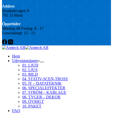
Addres
Brudtallsvägen 9
792 33 Mora
Öppettider
Måndag till Fredag: 8 - 17
Lunchstängt: 12 - 13
Hem
Uthyrningslager
01. LJUD
02. LJUS
03. BILD
04. STATIV-SCEN-TROSS
05. IT – DATATEKNIK
06. SPECIALEFFEKTER
07. STRÖM – KABLAGE
08. TYGER – DEKOR
09. ÖVRIGT
10. PAKET
FAQ