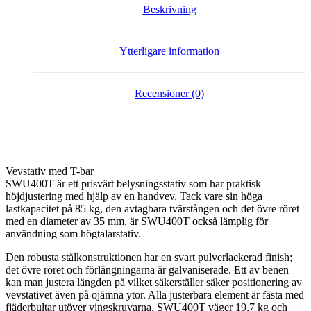
Beskrivning
Ytterligare information
Recensioner (0)
Vevstativ med T-bar
SWU400T är ett prisvärt belysningsstativ som har praktisk
höjdjustering med hjälp av en handvev. Tack vare sin höga
lastkapacitet på 85 kg, den avtagbara tvärstången och det övre röret
med en diameter av 35 mm, är SWU400T också lämplig för
användning som högtalarstativ.
Den robusta stålkonstruktionen har en svart pulverlackerad finish;
det övre röret och förlängningarna är galvaniserade. Ett av benen
kan man justera längden på vilket säkerställer säker positionering av
vevstativet även på ojämna ytor. Alla justerbara element är fästa med
fjäderbultar utöver vingskruvarna. SWU400T väger 19,7 kg och