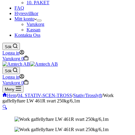
10. PAKET
FAQ
Hyresvillkor
Mitt konto
Varukorg
Kassan
Kontakta Oss
Sök
Logga in
Varukorg
0
Sök
Logga in
Varukorg
0
Meny
Hem
/
04. STATIV-SCEN-TROSS
/
Stativ/Trosslyft
/
Work
gaffellyftare LW 461R svart 250kg/6,1m
🔍