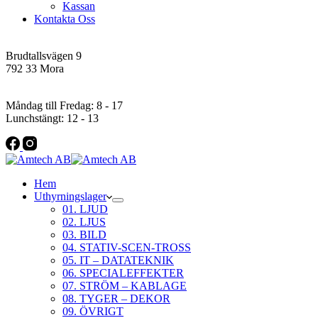
Kassan
Kontakta Oss
Addres
Brudtallsvägen 9
792 33 Mora
Öppettider
Måndag till Fredag: 8 - 17
Lunchstängt: 12 - 13
Hem
Uthyrningslager
01. LJUD
02. LJUS
03. BILD
04. STATIV-SCEN-TROSS
05. IT – DATATEKNIK
06. SPECIALEFFEKTER
07. STRÖM – KABLAGE
08. TYGER – DEKOR
09. ÖVRIGT