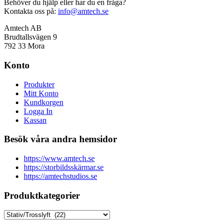
Behöver du hjälp eller har du en fråga?
Kontakta oss på:
info@amtech.se
Amtech AB
Brudtallsvägen 9
792 33 Mora
Konto
Produkter
Mitt Konto
Kundkorgen
Logga In
Kassan
Besök våra andra hemsidor
https://www.amtech.se
https://storbildsskärmar.se
https://amtechstudios.se
Produktkategorier