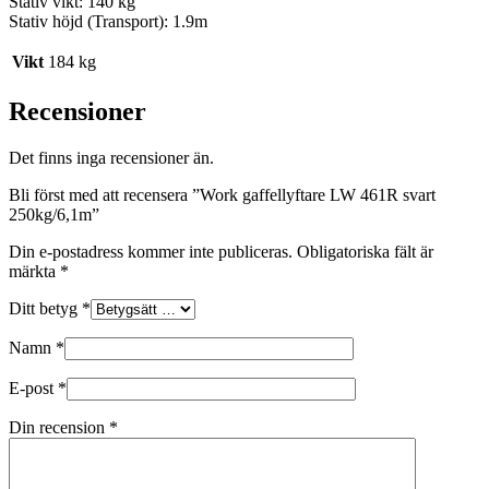
Stativ vikt: 140 kg
Stativ höjd (Transport): 1.9m
Vikt
184 kg
Recensioner
Det finns inga recensioner än.
Bli först med att recensera ”Work gaffellyftare LW 461R svart
250kg/6,1m”
Din e-postadress kommer inte publiceras.
Obligatoriska fält är
märkta
*
Ditt betyg
*
Namn
*
E-post
*
Din recension
*