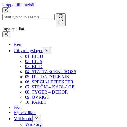
Hoppa till innehåll
Inga resultat
Hem
Uthyrningslager
01. LJUD
02. LJUS
03. BILD
04. STATIV-SCEN-TROSS
05. IT – DATATEKNIK
06. SPECIALEFFEKTER
07. STRÖM – KABLAGE
08. TYGER – DEKOR
09. ÖVRIGT
10. PAKET
FAQ
Hyresvillkor
Mitt konto
Varukorg