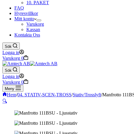
10. PAKET
FAQ
Hyresvillkor
Mitt konto
Varukorg
Kassan
Kontakta Oss
Sök
Logga in
Varukorg
0
Sök
Logga in
Varukorg
0
Meny
Hem
/
04. STATIV-SCEN-TROSS
/
Stativ/Trosslyft
/
Manfrotto 111BS
🔍