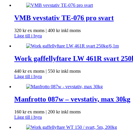
VMB vevstativ TE-076 pro svart
320
kr
ex moms |
400
kr
inkl moms
Lägg till i hyra
Work gaffellyftare LW 461R svart 250
440
kr
ex moms |
550
kr
inkl moms
Lägg till i hyra
Manfrotto 087w – vevstativ, max 30kg
160
kr
ex moms |
200
kr
inkl moms
Lägg till i hyra