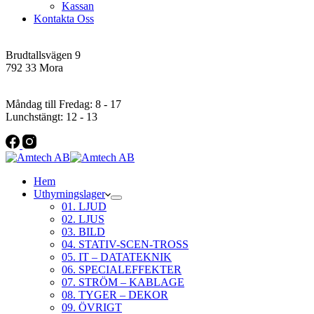
Kassan
Kontakta Oss
Addres
Brudtallsvägen 9
792 33 Mora
Öppettider
Måndag till Fredag: 8 - 17
Lunchstängt: 12 - 13
Hem
Uthyrningslager
01. LJUD
02. LJUS
03. BILD
04. STATIV-SCEN-TROSS
05. IT – DATATEKNIK
06. SPECIALEFFEKTER
07. STRÖM – KABLAGE
08. TYGER – DEKOR
09. ÖVRIGT