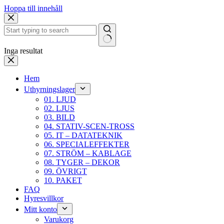
Hoppa till innehåll
Inga resultat
Hem
Uthyrningslager
01. LJUD
02. LJUS
03. BILD
04. STATIV-SCEN-TROSS
05. IT – DATATEKNIK
06. SPECIALEFFEKTER
07. STRÖM – KABLAGE
08. TYGER – DEKOR
09. ÖVRIGT
10. PAKET
FAQ
Hyresvillkor
Mitt konto
Varukorg