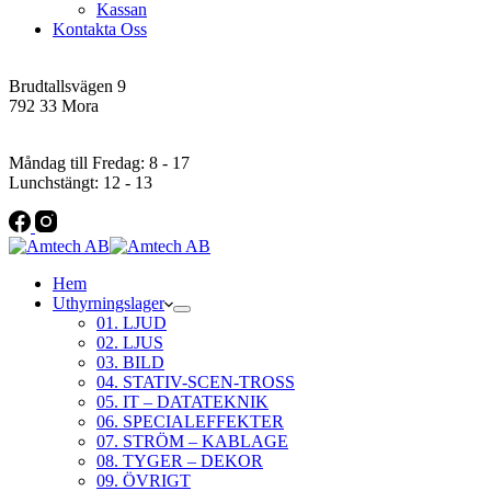
Kassan
Kontakta Oss
Addres
Brudtallsvägen 9
792 33 Mora
Öppettider
Måndag till Fredag: 8 - 17
Lunchstängt: 12 - 13
Hem
Uthyrningslager
01. LJUD
02. LJUS
03. BILD
04. STATIV-SCEN-TROSS
05. IT – DATATEKNIK
06. SPECIALEFFEKTER
07. STRÖM – KABLAGE
08. TYGER – DEKOR
09. ÖVRIGT