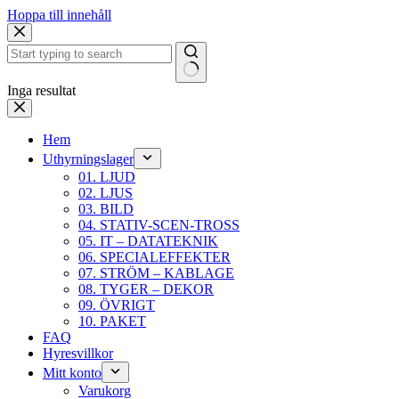
Hoppa till innehåll
Inga resultat
Hem
Uthyrningslager
01. LJUD
02. LJUS
03. BILD
04. STATIV-SCEN-TROSS
05. IT – DATATEKNIK
06. SPECIALEFFEKTER
07. STRÖM – KABLAGE
08. TYGER – DEKOR
09. ÖVRIGT
10. PAKET
FAQ
Hyresvillkor
Mitt konto
Varukorg