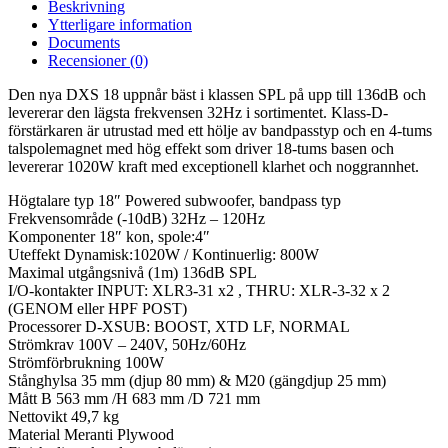
Beskrivning
Ytterligare information
Documents
Recensioner (0)
Den nya DXS 18 uppnår bäst i klassen SPL på upp till 136dB och
levererar den lägsta frekvensen 32Hz i sortimentet. Klass-D-
förstärkaren är utrustad med ett hölje av bandpasstyp och en 4-tums
talspolemagnet med hög effekt som driver 18-tums basen och
levererar 1020W kraft med exceptionell klarhet och noggrannhet.
Högtalare typ 18″ Powered subwoofer, bandpass typ
Frekvensområde (-10dB) 32Hz – 120Hz
Komponenter 18″ kon, spole:4″
Uteffekt Dynamisk:1020W / Kontinuerlig: 800W
Maximal utgångsnivå (1m) 136dB SPL
I/O-kontakter INPUT: XLR3-31 x2 , THRU: XLR-3-32 x 2
(GENOM eller HPF POST)
Processorer D-XSUB: BOOST, XTD LF, NORMAL
Strömkrav 100V – 240V, 50Hz/60Hz
Strömförbrukning 100W
Stånghylsa 35 mm (djup 80 mm) & M20 (gängdjup 25 mm)
Mått B 563 mm /H 683 mm /D 721 mm
Nettovikt 49,7 kg
Material Meranti Plywood