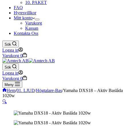
10. PAKET
FAQ
Hyresvillkor
Mitt konto
Varukorg
Kassan
Kontakta Oss
Sök
Logga in
Varukorg
0
Sök
Logga in
Varukorg
0
Meny
Hem
/
01. LJUD
/
Högtalare-Bas
/
Yamaha DXS18 – Aktiv Baslåda
1020w
🔍