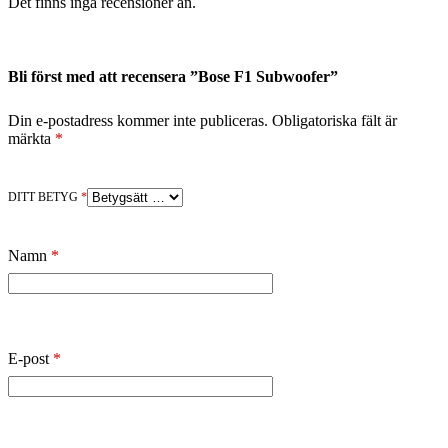
Det finns inga recensioner än.
Bli först med att recensera ”Bose F1 Subwoofer”
Din e-postadress kommer inte publiceras.
Obligatoriska fält är
märkta
*
DITT BETYG
*
Namn
*
E-post
*