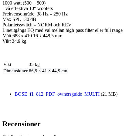
1000 watt (500 + 500)
Två effektiva 10″ woofers
Frekvensområde: 38 Hz – 250 Hz
Max SPL 130 dB
Polaritetsswitch – NORM och REV
Lineutgångs EQ med val mellan high-pass filter eller full range
Mått 688 x 410.16 x 448,5 mm
Vikt 24,9 kg
Vikt
35 kg
Dimensioner
66,9 × 41 × 44,9 cm
BOSE_f1_812_PDF_ownersguide_MULTI
(21 MB)
Recensioner