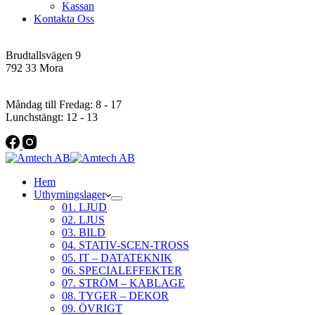
Kassan
Kontakta Oss
Addres
Brudtallsvägen 9
792 33 Mora
Öppettider
Måndag till Fredag: 8 - 17
Lunchstängt: 12 - 13
Hem
Uthyrningslager
01. LJUD
02. LJUS
03. BILD
04. STATIV-SCEN-TROSS
05. IT – DATATEKNIK
06. SPECIALEFFEKTER
07. STRÖM – KABLAGE
08. TYGER – DEKOR
09. ÖVRIGT