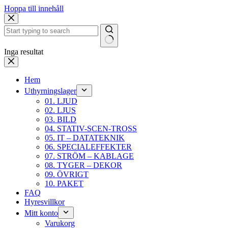
Hoppa till innehåll
Inga resultat
Hem
Uthyrningslager
01. LJUD
02. LJUS
03. BILD
04. STATIV-SCEN-TROSS
05. IT – DATATEKNIK
06. SPECIALEFFEKTER
07. STRÖM – KABLAGE
08. TYGER – DEKOR
09. ÖVRIGT
10. PAKET
FAQ
Hyresvillkor
Mitt konto
Varukorg