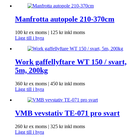
Manfrotta autopole 210-370cm
100
kr
ex moms |
125
kr
inkl moms
Lägg till i hyra
Work gaffellyftare WT 150 / svart,
5m, 200kg
360
kr
ex moms |
450
kr
inkl moms
Lägg till i hyra
VMB vevstativ TE-071 pro svart
260
kr
ex moms |
325
kr
inkl moms
Lägg till i hyra