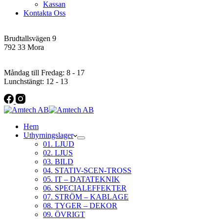
Kassan
Kontakta Oss
Addres
Brudtallsvägen 9
792 33 Mora
Öppettider
Måndag till Fredag: 8 - 17
Lunchstängt: 12 - 13
Hem
Uthyrningslager
01. LJUD
02. LJUS
03. BILD
04. STATIV-SCEN-TROSS
05. IT – DATATEKNIK
06. SPECIALEFFEKTER
07. STRÖM – KABLAGE
08. TYGER – DEKOR
09. ÖVRIGT