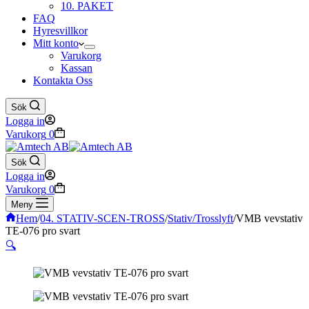
10. PAKET
FAQ
Hyresvillkor
Mitt konto
Varukorg
Kassan
Kontakta Oss
Sök
Logga in
Varukorg
0
Sök
Logga in
Varukorg
0
Meny
Hem
/
04. STATIV-SCEN-TROSS
/
Stativ/Trosslyft
/
VMB vevstativ
TE-076 pro svart
🔍