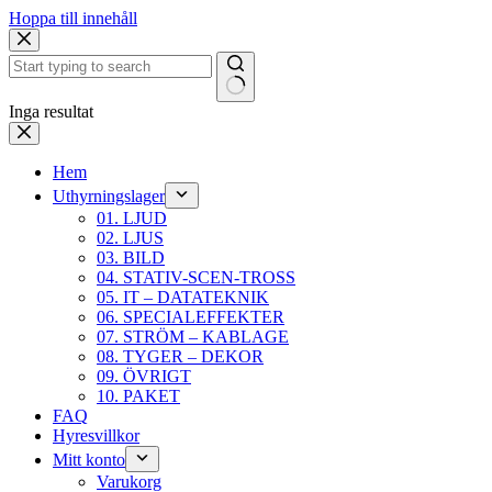
Hoppa till innehåll
Inga resultat
Hem
Uthyrningslager
01. LJUD
02. LJUS
03. BILD
04. STATIV-SCEN-TROSS
05. IT – DATATEKNIK
06. SPECIALEFFEKTER
07. STRÖM – KABLAGE
08. TYGER – DEKOR
09. ÖVRIGT
10. PAKET
FAQ
Hyresvillkor
Mitt konto
Varukorg