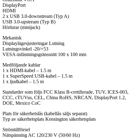
DisplayPort
HDMI
2 x USB 3.0-downstream (Typ A)
USB 3.0-upstream (Typ B)
Hörlurar (minijack)
Mekanisk
Displaylägesjusteringar Lutning
Lutningsvinkel -20/+53
VESA-infästningsgränssnitt 100 x 100 mm
Medföljande kablar
1 x HDMI-kabel – 1.5 m
1 x SuperSpeed USB-kabel – 1.5 m
1 x ljudkabel – 1.5 m
Standarder som följs FCC Klass B-certifierade, TUV, ICES-003,
CCC, cTUVus, CEL, China RoHS, NRCAN, DisplayPort 1.2,
DOE, Mexico CoC
Plats för säkerhetslås (kabellås säljs separat)
Typ av säkerhetsplats Kensington säkerhetsplats
Strömtillförsel
Nätspänning AC 120/230 V (50/60 Hz)