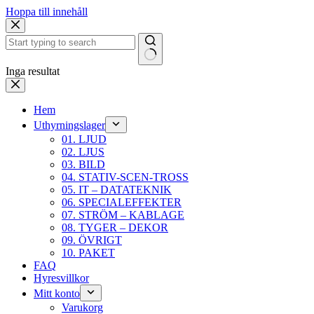
Hoppa till innehåll
Inga resultat
Hem
Uthyrningslager
01. LJUD
02. LJUS
03. BILD
04. STATIV-SCEN-TROSS
05. IT – DATATEKNIK
06. SPECIALEFFEKTER
07. STRÖM – KABLAGE
08. TYGER – DEKOR
09. ÖVRIGT
10. PAKET
FAQ
Hyresvillkor
Mitt konto
Varukorg