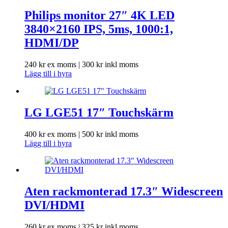
Philips monitor 27″ 4K LED
3840×2160 IPS, 5ms, 1000:1,
HDMI/DP
240
kr
ex moms |
300
kr
inkl moms
Lägg till i hyra
LG LGE51 17″ Touchskärm
400
kr
ex moms |
500
kr
inkl moms
Lägg till i hyra
Aten rackmonterad 17.3″ Widescreen
DVI/HDMI
260
kr
ex moms |
325
kr
inkl moms