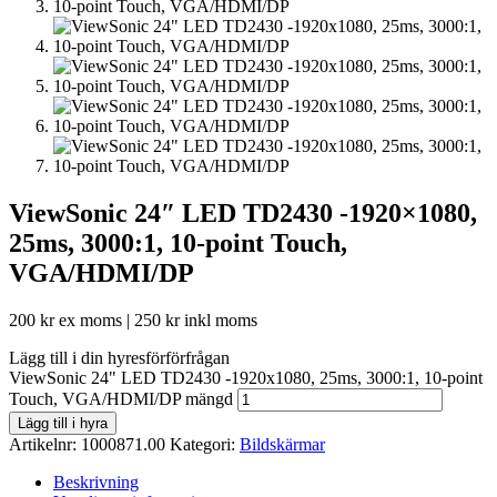
ViewSonic 24″ LED TD2430 -1920×1080,
25ms, 3000:1, 10-point Touch,
VGA/HDMI/DP
200
kr
ex moms |
250
kr
inkl moms
Lägg till i din hyresförförfrågan
ViewSonic 24" LED TD2430 -1920x1080, 25ms, 3000:1, 10-point
Touch, VGA/HDMI/DP mängd
Lägg till i hyra
Artikelnr:
1000871.00
Kategori:
Bildskärmar
Beskrivning