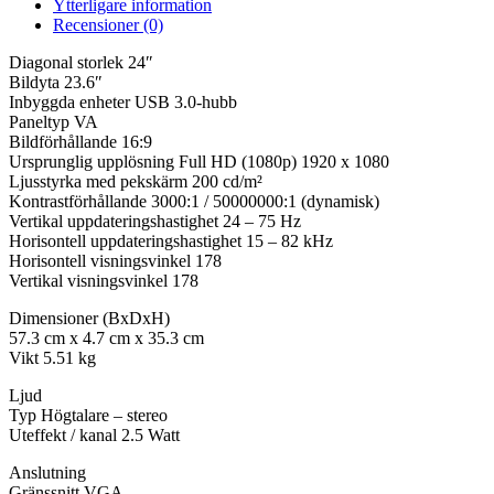
Ytterligare information
Recensioner (0)
Diagonal storlek 24″
Bildyta 23.6″
Inbyggda enheter USB 3.0-hubb
Paneltyp VA
Bildförhållande 16:9
Ursprunglig upplösning Full HD (1080p) 1920 x 1080
Ljusstyrka med pekskärm 200 cd/m²
Kontrastförhållande 3000:1 / 50000000:1 (dynamisk)
Vertikal uppdateringshastighet 24 – 75 Hz
Horisontell uppdateringshastighet 15 – 82 kHz
Horisontell visningsvinkel 178
Vertikal visningsvinkel 178
Dimensioner (BxDxH)
57.3 cm x 4.7 cm x 35.3 cm
Vikt 5.51 kg
Ljud
Typ Högtalare – stereo
Uteffekt / kanal 2.5 Watt
Anslutning
Gränssnitt VGA