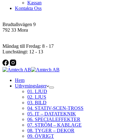
Kassan
Kontakta Oss
Addres
Brudtallsvägen 9
792 33 Mora
Öppettider
Måndag till Fredag: 8 - 17
Lunchstängt: 12 - 13
Hem
Uthyrningslager
01. LJUD
02. LJUS
03. BILD
04. STATIV-SCEN-TROSS
05. IT – DATATEKNIK
06. SPECIALEFFEKTER
07. STRÖM – KABLAGE
08. TYGER – DEKOR
09. ÖVRIGT