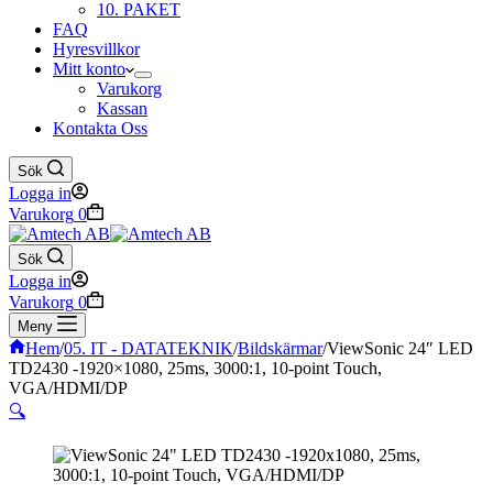
10. PAKET
FAQ
Hyresvillkor
Mitt konto
Varukorg
Kassan
Kontakta Oss
Sök
Logga in
Varukorg
0
Sök
Logga in
Varukorg
0
Meny
Hem
/
05. IT - DATATEKNIK
/
Bildskärmar
/
ViewSonic 24″ LED
TD2430 -1920×1080, 25ms, 3000:1, 10-point Touch,
VGA/HDMI/DP
🔍