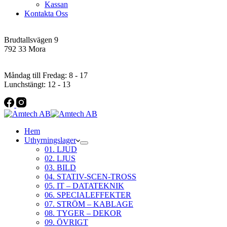
Kassan
Kontakta Oss
Addres
Brudtallsvägen 9
792 33 Mora
Öppettider
Måndag till Fredag: 8 - 17
Lunchstängt: 12 - 13
Hem
Uthyrningslager
01. LJUD
02. LJUS
03. BILD
04. STATIV-SCEN-TROSS
05. IT – DATATEKNIK
06. SPECIALEFFEKTER
07. STRÖM – KABLAGE
08. TYGER – DEKOR
09. ÖVRIGT