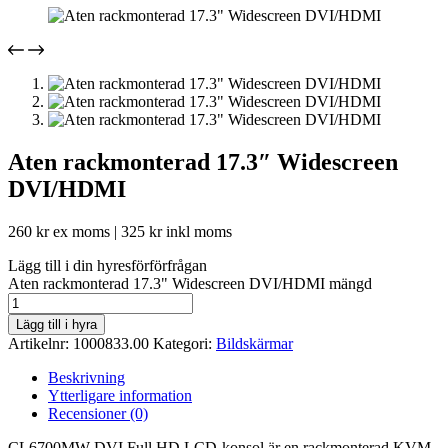
Aten rackmonterad 17.3″ Widescreen
DVI/HDMI
260
kr
ex moms |
325
kr
inkl moms
Lägg till i din hyresförförfrågan
Aten rackmonterad 17.3" Widescreen DVI/HDMI mängd
Lägg till i hyra
Artikelnr:
1000833.00
Kategori:
Bildskärmar
Beskrivning
Ytterligare information
Recensioner (0)
CL6700MW DVI Full HD LCD-konsol är en rackmonterad KVM-