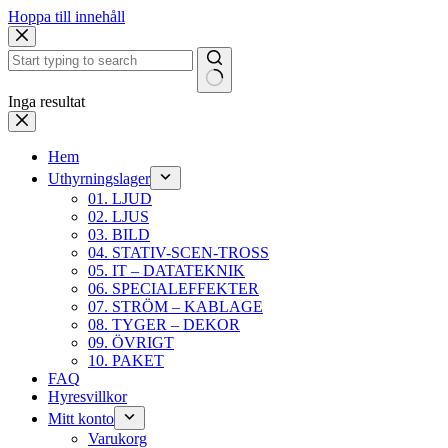
Hoppa till innehåll
Inga resultat
Hem
Uthyrningslager
01. LJUD
02. LJUS
03. BILD
04. STATIV-SCEN-TROSS
05. IT – DATATEKNIK
06. SPECIALEFFEKTER
07. STRÖM – KABLAGE
08. TYGER – DEKOR
09. ÖVRIGT
10. PAKET
FAQ
Hyresvillkor
Mitt konto
Varukorg