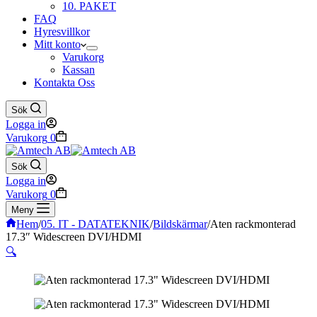
10. PAKET
FAQ
Hyresvillkor
Mitt konto
Varukorg
Kassan
Kontakta Oss
Sök
Logga in
Varukorg
0
Sök
Logga in
Varukorg
0
Meny
Hem
/
05. IT - DATATEKNIK
/
Bildskärmar
/
Aten rackmonterad
17.3″ Widescreen DVI/HDMI
🔍