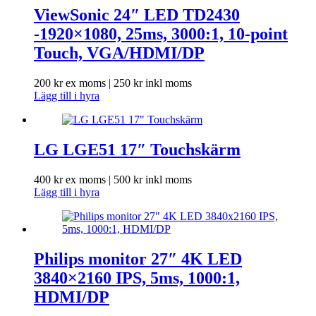
ViewSonic 24″ LED TD2430
-1920×1080, 25ms, 3000:1, 10-point
Touch, VGA/HDMI/DP
200
kr
ex moms |
250
kr
inkl moms
Lägg till i hyra
LG LGE51 17″ Touchskärm
400
kr
ex moms |
500
kr
inkl moms
Lägg till i hyra
Philips monitor 27″ 4K LED
3840×2160 IPS, 5ms, 1000:1,
HDMI/DP