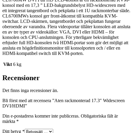
konsol med en 17,3 ” LED-bakgrundsbelyst HD-widescreen med
ett integrerat tangentbord och pekplatta i ett 1U rackmonterbar släde.
CL6700MWs konsol ger front-åtkomst till kompatibla KVM-
switchar. LCD-skärmen, tangentbordet och pekplattan fungerar
oberoende av varandra. Flera videoportar tillåter konsolen att ansluta
en av tre typer av videokällor: VGA, DVI eller HDMI – för
konsolen och CPU-anslutningen. För ytterligare bekvämlighet
erbjuder full HD-konsolen två HDMI-portar som gör det möjligt att
ansluta en högdefinitionsmonitor till konsolporten och / eller en
HDMI-kompatibel switch till KVM-porten.
Vikt
6 kg
Recensioner
Det finns inga recensioner än.
Bli först med att recensera ”Aten rackmonterad 17.3″ Widescreen
DVI/HDMI”
Din e-postadress kommer inte publiceras.
Obligatoriska fält är
märkta
*
Ditt betyg
*