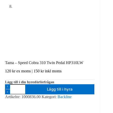
Tama – Speed Cobra 310 Twin Pedal HP310LW
120
kr
ex moms |
150
kr
inkl moms
Lägg till i din hyresförförfrågan
Tama
Lägg till i hyra
-
Speed
Artikelnr:
1000836.00
Kategori:
Backline
Cobra
310
Twin
Pedal