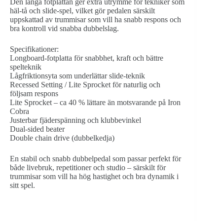
Den långa fotplattan ger extra utrymme för tekniker som
häl-tå och slide-spel, vilket gör pedalen särskilt
uppskattad av trummisar som vill ha snabb respons och
bra kontroll vid snabba dubbelslag.
Specifikationer:
Longboard-fotplatta för snabbhet, kraft och bättre
spelteknik
Lågfriktionsyta som underlättar slide-teknik
Recessed Setting / Lite Sprocket för naturlig och
följsam respons
Lite Sprocket – ca 40 % lättare än motsvarande på Iron
Cobra
Justerbar fjäderspänning och klubbevinkel
Dual-sided beater
Double chain drive (dubbelkedja)
En stabil och snabb dubbelpedal som passar perfekt för
både livebruk, repetitioner och studio – särskilt för
trummisar som vill ha hög hastighet och bra dynamik i
sitt spel.