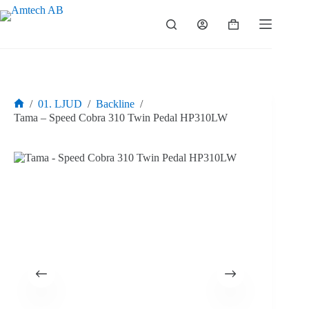
Hoppa
till
Varukorg
innehåll
/
01. LJUD
/
Backline
/
Hem
Tama – Speed Cobra 310 Twin Pedal HP310LW