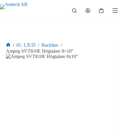
Hoppa
till
Varukorg
innehåll
/
01. LJUD
/
Backline
/
Hem
Ampeg SVT810E Högtalare 8×10″