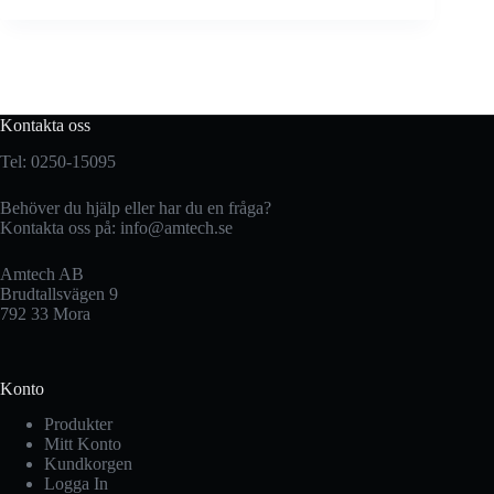
Kontakta oss
Tel: 0250-15095
Behöver du hjälp eller har du en fråga?
Kontakta oss på:
info@amtech.se
Amtech AB
Brudtallsvägen 9
792 33 Mora
Konto
Produkter
Mitt Konto
Kundkorgen
Logga In