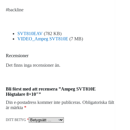
#backline
SVT810EAV
(782 KB)
VIDEO_Ampeg SVT810E
(7 MB)
Recensioner
Det finns inga recensioner än.
Bli först med att recensera ”Ampeg SVT810E
Högtalare 8×10″”
Din e-postadress kommer inte publiceras.
Obligatoriska fält
är märkta
*
DITT BETYG
*