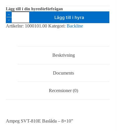
Lägg till i din hyresförförfrågan
Ampeg
Lägg till i hyra
SVT810E
Högtalare
Artikelnr:
1000101.00
Kategori:
Backline
8x10"
mängd
Beskrivning
Documents
Recensioner (0)
Ampeg SVT-810E Baslåda – 8×10”