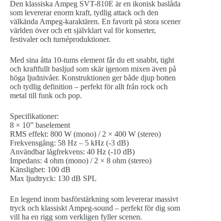
Den klassiska Ampeg SVT-810E är en ikonisk baslåda
som levererar enorm kraft, tydlig attack och den
välkända Ampeg-karaktären. En favorit på stora scener
världen över och ett självklart val för konserter,
festivaler och turnéproduktioner.
Med sina åtta 10-tums element får du ett snabbt, tight
och kraftfullt basljud som skär igenom mixen även på
höga ljudnivåer. Konstruktionen ger både djup botten
och tydlig definition – perfekt för allt från rock och
metal till funk och pop.
Specifikationer:
8 × 10” baselement
RMS effekt: 800 W (mono) / 2 × 400 W (stereo)
Frekvensgång: 58 Hz – 5 kHz (-3 dB)
Användbar lågfrekvens: 40 Hz (-10 dB)
Impedans: 4 ohm (mono) / 2 × 8 ohm (stereo)
Känslighet: 100 dB
Max ljudtryck: 130 dB SPL
En legend inom basförstärkning som levererar massivt
tryck och klassiskt Ampeg-sound – perfekt för dig som
vill ha en rigg som verkligen fyller scenen.