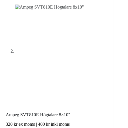
Ampeg SVT810E Högtalare 8×10″
320
kr
ex moms |
400
kr
inkl moms