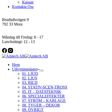
Kassan
Kontakta Oss
Addres
Brudtallsvägen 9
792 33 Mora
Öppettider
Måndag till Fredag: 8 - 17
Lunchstängt: 12 - 13
Hem
Uthyrningslager
01. LJUD
02. LJUS
03. BILD
04. STATIV-SCEN-TROSS
05. IT – DATATEKNIK
06. SPECIALEFFEKTER
07. STRÖM – KABLAGE
08. TYGER – DEKOR
09. ÖVRIGT