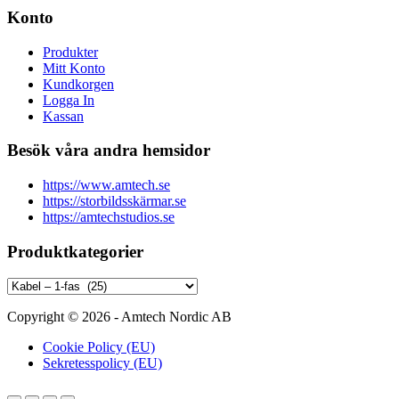
Konto
Produkter
Mitt Konto
Kundkorgen
Logga In
Kassan
Besök våra andra hemsidor
https://www.amtech.se
https://storbildsskärmar.se
https://amtechstudios.se
Produktkategorier
Copyright © 2026 - Amtech Nordic AB
Cookie Policy (EU)
Sekretesspolicy (EU)