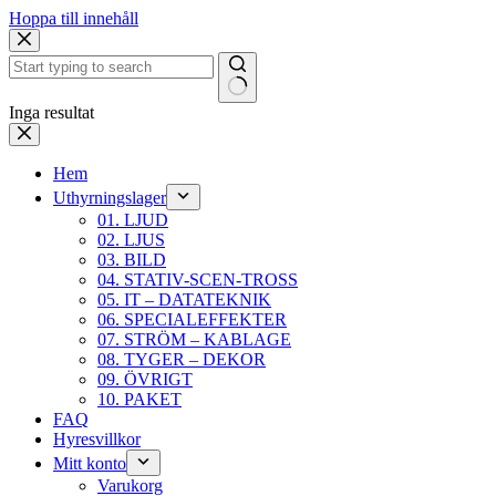
Hoppa till innehåll
Inga resultat
Hem
Uthyrningslager
01. LJUD
02. LJUS
03. BILD
04. STATIV-SCEN-TROSS
05. IT – DATATEKNIK
06. SPECIALEFFEKTER
07. STRÖM – KABLAGE
08. TYGER – DEKOR
09. ÖVRIGT
10. PAKET
FAQ
Hyresvillkor
Mitt konto
Varukorg