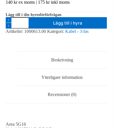
140
kr
ex moms |
175
kr
inkl moms
Lägg till i din hyresförförfrågan
Skarvkabel,
Lägg till i hyra
63A,
33m,
Artikelnr:
1000613.00
Kategori:
Kabel - 3-fas
3-
fas,
IP67
mängd
Beskrivning
Ytterligare information
Recensioner (0)
Area 5G16