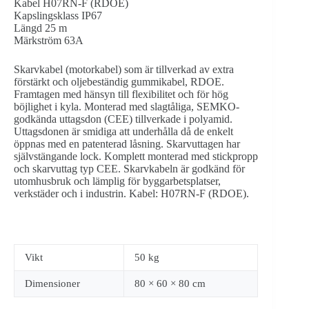
Kabel H07RN-F (RDOE)
Kapslingsklass IP67
Längd 25 m
Märkström 63A
Skarvkabel (motorkabel) som är tillverkad av extra
förstärkt och oljebeständig gummikabel, RDOE.
Framtagen med hänsyn till flexibilitet och för hög
böjlighet i kyla. Monterad med slagtåliga, SEMKO-
godkända uttagsdon (CEE) tillverkade i polyamid.
Uttagsdonen är smidiga att underhålla då de enkelt
öppnas med en patenterad låsning. Skarvuttagen har
självstängande lock. Komplett monterad med stickpropp
och skarvuttag typ CEE. Skarvkabeln är godkänd för
utomhusbruk och lämplig för byggarbetsplatser,
verkstäder och i industrin. Kabel: H07RN-F (RDOE).
Vikt
50 kg
Dimensioner
80 × 60 × 80 cm