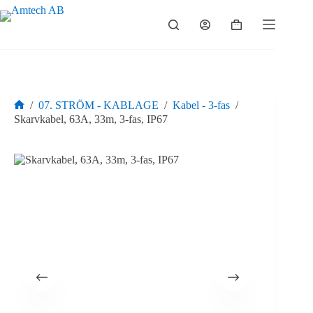
Hoppa
till
Varukorg
innehåll
/
07. STRÖM - KABLAGE
/
Kabel - 3-fas
/
Hem
Skarvkabel, 63A, 33m, 3-fas, IP67