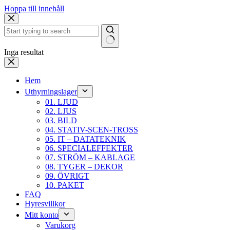
Hoppa till innehåll
Inga resultat
Hem
Uthyrningslager
01. LJUD
02. LJUS
03. BILD
04. STATIV-SCEN-TROSS
05. IT – DATATEKNIK
06. SPECIALEFFEKTER
07. STRÖM – KABLAGE
08. TYGER – DEKOR
09. ÖVRIGT
10. PAKET
FAQ
Hyresvillkor
Mitt konto
Varukorg