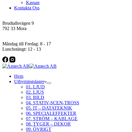
Kassan
Kontakta Oss
Addres
Brudtallsvägen 9
792 33 Mora
Öppettider
Måndag till Fredag: 8 - 17
Lunchstängt: 12 - 13
Hem
Uthyrningslager
01. LJUD
02. LJUS
03. BILD
04. STATIV-SCEN-TROSS
05. IT – DATATEKNIK
06. SPECIALEFFEKTER
07. STRÖM – KABLAGE
08. TYGER – DEKOR
09. ÖVRIGT