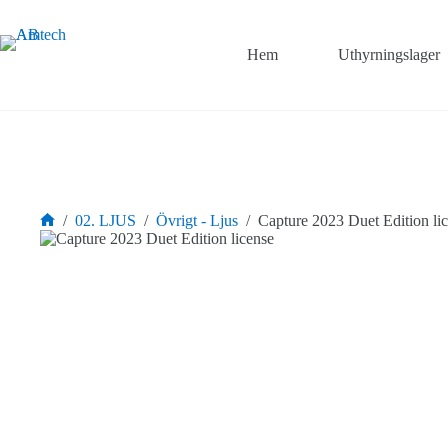
Hoppa
till
innehåll
Hem
Uthyrningslager
/
02. LJUS
/
Övrigt - Ljus
/
Capture 2023 Duet Edition li
Hem