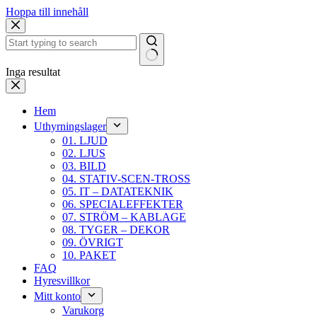
Hoppa till innehåll
Inga resultat
Hem
Uthyrningslager
01. LJUD
02. LJUS
03. BILD
04. STATIV-SCEN-TROSS
05. IT – DATATEKNIK
06. SPECIALEFFEKTER
07. STRÖM – KABLAGE
08. TYGER – DEKOR
09. ÖVRIGT
10. PAKET
FAQ
Hyresvillkor
Mitt konto
Varukorg