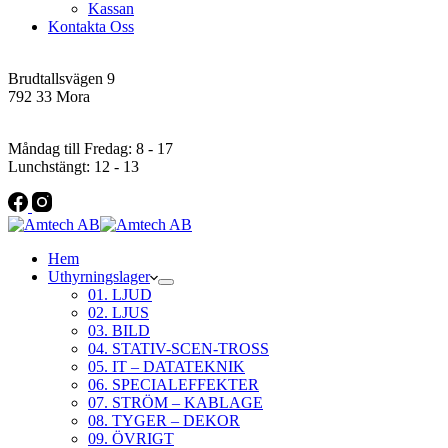
Kassan
Kontakta Oss
Addres
Brudtallsvägen 9
792 33 Mora
Öppettider
Måndag till Fredag: 8 - 17
Lunchstängt: 12 - 13
Hem
Uthyrningslager
01. LJUD
02. LJUS
03. BILD
04. STATIV-SCEN-TROSS
05. IT – DATATEKNIK
06. SPECIALEFFEKTER
07. STRÖM – KABLAGE
08. TYGER – DEKOR
09. ÖVRIGT