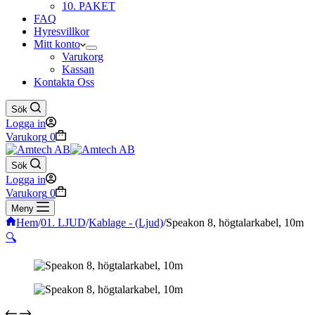
10. PAKET
FAQ
Hyresvillkor
Mitt konto
Varukorg
Kassan
Kontakta Oss
Sök
Logga in
Varukorg
0
Sök
Logga in
Varukorg
0
Meny
Hem
/
01. LJUD
/
Kablage - (Ljud)
/
Speakon 8, högtalarkabel, 10m
🔍