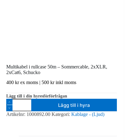
Multikabel i rullcase 50m – Sommercable, 2xXLR,
2xCat6, Schucko
400
kr
ex moms |
500
kr
inkl moms
Lägg till i din hyresförförfrågan
Multikabel
Lägg till i hyra
i
rullcase
Artikelnr:
1000892.00
Kategori:
Kablage - (Ljud)
50m
-
Sommercable,
2xXLR,
2xCat6,