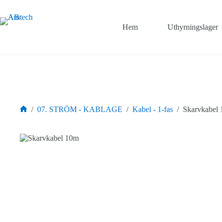
Hoppa
till
innehåll
Hem
Uthyrningslager
/
07. STRÖM - KABLAGE
/
Kabel - 1-fas
/
Skarvkabel
Hem