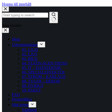
Hoppa till innehåll
Inga resultat
Hem
Uthyrningslager
01. LJUD
02. LJUS
03. BILD
04. STATIV-SCEN-TROSS
05. IT – DATATEKNIK
06. SPECIALEFFEKTER
07. STRÖM – KABLAGE
08. TYGER – DEKOR
09. ÖVRIGT
10. PAKET
FAQ
Hyresvillkor
Mitt konto
Varukorg