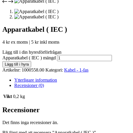
Apparatkabel ( IEC )
4
kr
ex moms |
5
kr
inkl moms
Lägg till i din hyresförförfrågan
Apparatkabel ( IEC ) mängd
Lägg till i hyra
Artikelnr:
1000558.00
Kategori:
Kabel - 1-fas
Ytterligare information
Recensioner (0)
Vikt
0,2 kg
Recensioner
Det finns inga recensioner än.
Bli först med att recensera ”Apparatkabel ( IEC )”