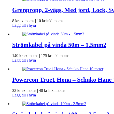
Grenpropp, 2-vägs, Med jord, Lock, Sv
8
kr
ex moms |
10
kr
inkl moms
Lägg till i hyra
Strömkabel på vinda 50m – 1.5mm2
140
kr
ex moms |
175
kr
inkl moms
Lägg till i hyra
Powercon True1 Hona – Schuko Hane 
32
kr
ex moms |
40
kr
inkl moms
Lägg till i hyra