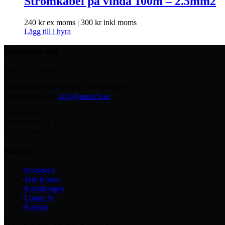
Strömkabel på vinda 100m – 2.5mm2
240
kr
ex moms |
300
kr
inkl moms
Lägg till i hyra
Kontakta oss
Tel: 0250-15095
Behöver du hjälp eller har du en fråga?
Kontakta oss på:
info@amtech.se
Amtech AB
Brudtallsvägen 9
792 33 Mora
Konto
Produkter
Mitt Konto
Kundkorgen
Logga In
Kassan