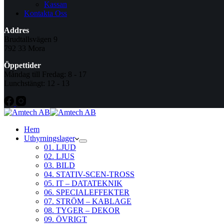
Kassan
Kontakta Oss
Addres
Brudtallsvägen 9
792 33 Mora
Öppettider
Måndag till Fredag: 8 - 17
Lunchstängt: 12 - 13
Hem
Uthyrningslager
01. LJUD
02. LJUS
03. BILD
04. STATIV-SCEN-TROSS
05. IT – DATATEKNIK
06. SPECIALEFFEKTER
07. STRÖM – KABLAGE
08. TYGER – DEKOR
09. ÖVRIGT