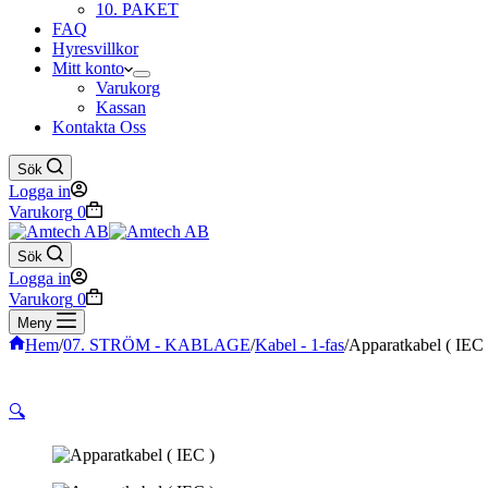
10. PAKET
FAQ
Hyresvillkor
Mitt konto
Varukorg
Kassan
Kontakta Oss
Sök
Logga in
Varukorg
0
Sök
Logga in
Varukorg
0
Meny
Hem
/
07. STRÖM - KABLAGE
/
Kabel - 1-fas
/
Apparatkabel ( IEC 
🔍