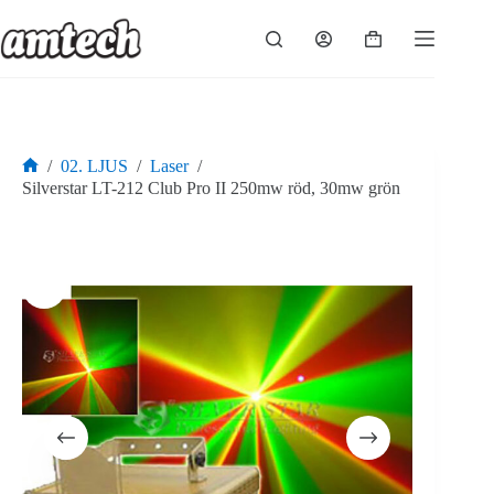
Hoppa
till
Varukorg
innehåll
/
02. LJUS
/
Laser
/
Hem
Silverstar LT-212 Club Pro II 250mw röd, 30mw grön