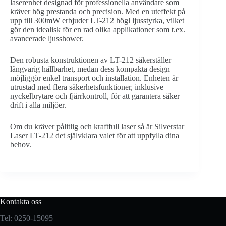
laserenhet designad för professionella användare som
kräver hög prestanda och precision. Med en uteffekt på
upp till 300mW erbjuder LT-212 högl ljusstyrka, vilket
gör den idealisk för en rad olika applikationer som t.ex.
avancerade ljusshower.
Den robusta konstruktionen av LT-212 säkerställer
långvarig hållbarhet, medan dess kompakta design
möjliggör enkel transport och installation. Enheten är
utrustad med flera säkerhetsfunktioner, inklusive
nyckelbrytare och fjärrkontroll, för att garantera säker
drift i alla miljöer.
Om du kräver pålitlig och kraftfull laser så är Silverstar
Laser LT-212 det självklara valet för att uppfylla dina
behov.
Kontakta oss
Tel: 0250-15095