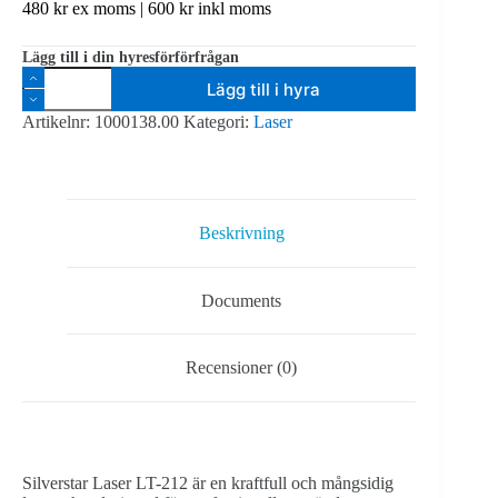
480
kr
ex moms |
600
kr
inkl moms
Lägg till i din hyresförförfrågan
Silverstar
Lägg till i hyra
LT-
212
Artikelnr:
1000138.00
Kategori:
Laser
Club
Pro
II
250mw
röd,
30mw
Beskrivning
grön
mängd
Documents
Recensioner (0)
Silverstar Laser LT-212 är en kraftfull och mångsidig