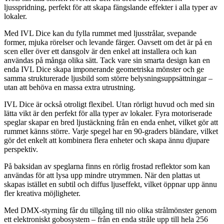
ljusspridning, perfekt för att skapa fängslande effekter i alla typer av
lokaler.
Med IVL Dice kan du fylla rummet med ljusstrålar, svepande
former, mjuka rörelser och levande färger. Oavsett om det är på en
scen eller över ett dansgolv är den enkel att installera och kan
användas på många olika sätt. Tack vare sin smarta design kan en
enda IVL Dice skapa imponerande geometriska mönster och ge
samma strukturerade ljusbild som större belysningsuppsättningar –
utan att behöva en massa extra utrustning.
IVL Dice är också otroligt flexibel. Utan rörligt huvud och med sin
lätta vikt är den perfekt för alla typer av lokaler. Fyra motoriserade
speglar skapar en bred ljustäckning från en enda enhet, vilket gör att
rummet känns större. Varje spegel har en 90-graders bländare, vilket
gör det enkelt att kombinera flera enheter och skapa ännu djupare
perspektiv.
På baksidan av speglarna finns en rörlig frostad reflektor som kan
användas för att lysa upp mindre utrymmen. När den plattas ut
skapas istället en subtil och diffus ljuseffekt, vilket öppnar upp ännu
fler kreativa möjligheter.
Med DMX-styrning får du tillgång till nio olika strålmönster genom
ett elektroniskt gobosystem – från en enda stråle upp till hela 256