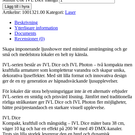
Lägg till i hyra
Artikelnr:
1001321.00
Kategori:
Laser
Beskrivning
Ytterligare information
Documents
Recensioner (0)
Skapa imponerande ljusshower med minimal ansträngning och ge
små och medelstora lokaler en helt ny känsla.
IVL-serien består av IVL Dice och IVL Photon – två kompakta men
kraftfulla armaturer som kompletterar varandra och skapar unika,
dekorativa ljuseffekter. Med sitt lilla format och innovativa design
ger de en ny generation av häpnadsväckande ljusupplevelser.
För lokaler där stora belysningsriggar inte är ett alternativ erbjuder
IVL-serien en smidig och prisvärd lösning. Jämfört med traditionella
rörliga strålkastare ger IVL Dice och IVL Photon fler möjligheter,
bättre prsi/prestandaoch en starkare visuell upplevelse.
IVL Dice
Kompakt, kraftfull och mångsidig – IVL Dice mäter bara 38 cm,
väger 10 kg och har en effekt på 200 W med 49 DMX-kanaler.
Trots sin lilla storlek levererar den en bred och dynamisk