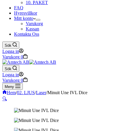
10. PAKET
FAQ
Hyresvillkor
Mitt konto
Varukorg
Kassan
Kontakta Oss
Sök
Logga in
Varukorg
0
Sök
Logga in
Varukorg
0
Meny
Hem
/
02. LJUS
/
Laser
/
Minuit Une IVL Dice
🔍