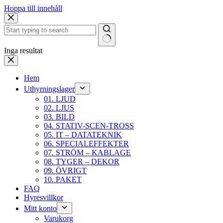
Hoppa till innehåll
Inga resultat
Hem
Uthyrningslager
01. LJUD
02. LJUS
03. BILD
04. STATIV-SCEN-TROSS
05. IT – DATATEKNIK
06. SPECIALEFFEKTER
07. STRÖM – KABLAGE
08. TYGER – DEKOR
09. ÖVRIGT
10. PAKET
FAQ
Hyresvillkor
Mitt konto
Varukorg