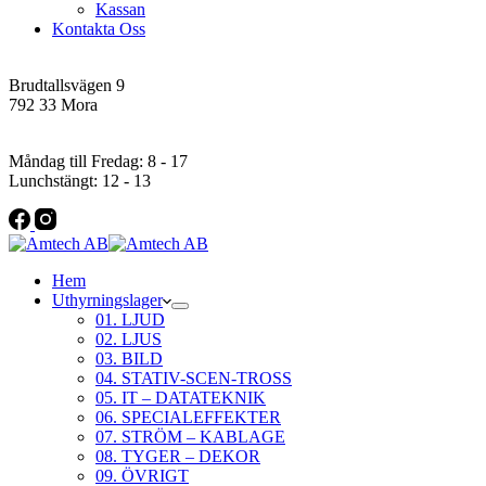
Kassan
Kontakta Oss
Addres
Brudtallsvägen 9
792 33 Mora
Öppettider
Måndag till Fredag: 8 - 17
Lunchstängt: 12 - 13
Hem
Uthyrningslager
01. LJUD
02. LJUS
03. BILD
04. STATIV-SCEN-TROSS
05. IT – DATATEKNIK
06. SPECIALEFFEKTER
07. STRÖM – KABLAGE
08. TYGER – DEKOR
09. ÖVRIGT