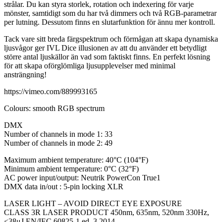
strålar. Du kan styra storlek, rotation och indexering för varje
mönster, samtidigt som du har två dimmers och två RGB-parametrar
per lutning. Dessutom finns en slutarfunktion för ännu mer kontroll.
Tack vare sitt breda färgspektrum och förmågan att skapa dynamiska
ljusvågor ger IVL Dice illusionen av att du använder ett betydligt
större antal ljuskällor än vad som faktiskt finns. En perfekt lösning
för att skapa oförglömliga ljusupplevelser med minimal
ansträngning!
https://vimeo.com/889993165
Colours: smooth RGB spectrum
DMX
Number of channels in mode 1: 33
Number of channels in mode 2: 49
Maximum ambient temperature: 40°C (104°F)
Minimum ambient temperature: 0°C (32°F)
AC power input/output: Neutrik PowerCon True1
DMX data in/out : 5-pin locking XLR
LASER LIGHT – AVOID DIRECT EYE EXPOSURE
CLASS 3R LASER PRODUCT 450nm, 635nm, 520nm 330Hz,
<38μJ EN/IEC 60825-1 ed. 3 2014