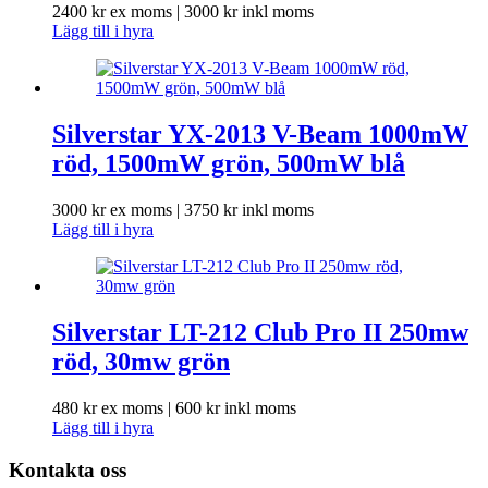
2400
kr
ex moms |
3000
kr
inkl moms
Lägg till i hyra
Silverstar YX-2013 V-Beam 1000mW
röd, 1500mW grön, 500mW blå
3000
kr
ex moms |
3750
kr
inkl moms
Lägg till i hyra
Silverstar LT-212 Club Pro II 250mw
röd, 30mw grön
480
kr
ex moms |
600
kr
inkl moms
Lägg till i hyra
Kontakta oss