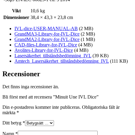
Vikt
10,6 kg
Dimensioner
38,4 × 43,3 × 23,8 cm
IVL-dice-USER-MANUAL-AB
(2 MB)
GrandMA3-Library-for-IVL-Dice
(2 MB)
GrandMA2-Library-for-IVL-Dice
(1 MB)
CAD-files-Library-for-IVL-Dice
(4 MB)
Avolites-Library-for-IVL-Dice
(4 MB)
Lasersäkerhet_tillståndsbedömning_IVL
(39 KB)
Amtech_Lasersäkerhet_tillståndsbedömning_IVL
(111 KB)
Recensioner
Det finns inga recensioner än.
Bli först med att recensera ”Minuit Une IVL Dice”
Din e-postadress kommer inte publiceras.
Obligatoriska fält är
märkta
*
Ditt betyg
*
Namn
*