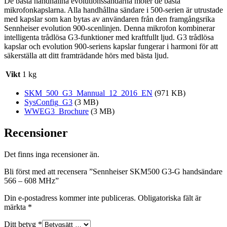
De bästa handhållna evolutionssändarna möter de bästa
mikrofonkapslarna. Alla handhållna sändare i 500-serien är utrustade
med kapslar som kan bytas av användaren från den framgångsrika
Sennheiser evolution 900-scenlinjen. Denna mikrofon kombinerar
intelligenta trådlösa G3-funktioner med kraftfullt ljud. G3 trådlösa
kapslar och evolution 900-seriens kapslar fungerar i harmoni för att
säkerställa att ditt framträdande hörs med bästa ljud.
Vikt
1 kg
SKM_500_G3_Mannual_12_2016_EN
(971 KB)
SysConfig_G3
(3 MB)
WWEG3_Brochure
(3 MB)
Recensioner
Det finns inga recensioner än.
Bli först med att recensera ”Sennheiser SKM500 G3-G handsändare
566 – 608 MHz”
Din e-postadress kommer inte publiceras.
Obligatoriska fält är
märkta
*
Ditt betyg
*