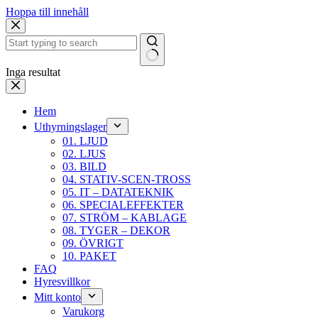
Hoppa till innehåll
Inga resultat
Hem
Uthyrningslager
01. LJUD
02. LJUS
03. BILD
04. STATIV-SCEN-TROSS
05. IT – DATATEKNIK
06. SPECIALEFFEKTER
07. STRÖM – KABLAGE
08. TYGER – DEKOR
09. ÖVRIGT
10. PAKET
FAQ
Hyresvillkor
Mitt konto
Varukorg