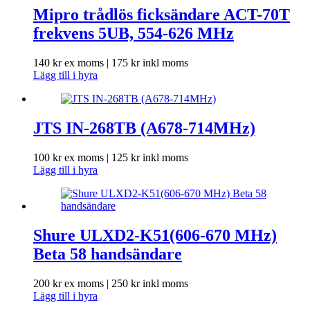
Mipro trådlös ficksändare ACT-70T
frekvens 5UB, 554-626 MHz
140
kr
ex moms |
175
kr
inkl moms
Lägg till i hyra
JTS IN-268TB (A678-714MHz)
100
kr
ex moms |
125
kr
inkl moms
Lägg till i hyra
Shure ULXD2-K51(606-670 MHz)
Beta 58 handsändare
200
kr
ex moms |
250
kr
inkl moms
Lägg till i hyra