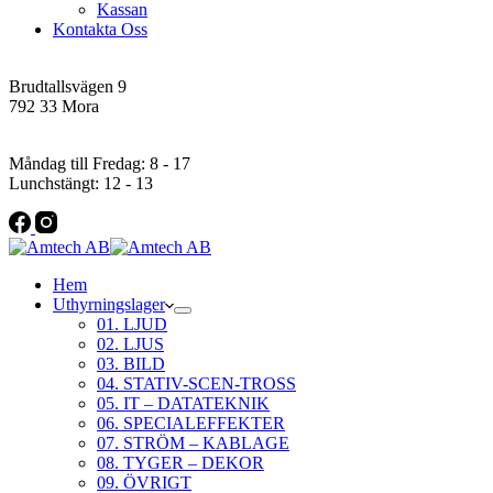
Kassan
Kontakta Oss
Addres
Brudtallsvägen 9
792 33 Mora
Öppettider
Måndag till Fredag: 8 - 17
Lunchstängt: 12 - 13
Hem
Uthyrningslager
01. LJUD
02. LJUS
03. BILD
04. STATIV-SCEN-TROSS
05. IT – DATATEKNIK
06. SPECIALEFFEKTER
07. STRÖM – KABLAGE
08. TYGER – DEKOR
09. ÖVRIGT