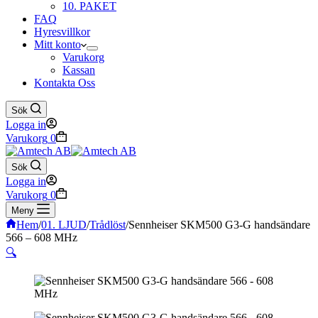
10. PAKET
FAQ
Hyresvillkor
Mitt konto
Varukorg
Kassan
Kontakta Oss
Sök
Logga in
Varukorg
0
Sök
Logga in
Varukorg
0
Meny
Hem
/
01. LJUD
/
Trådlöst
/
Sennheiser SKM500 G3-G handsändare
566 – 608 MHz
🔍