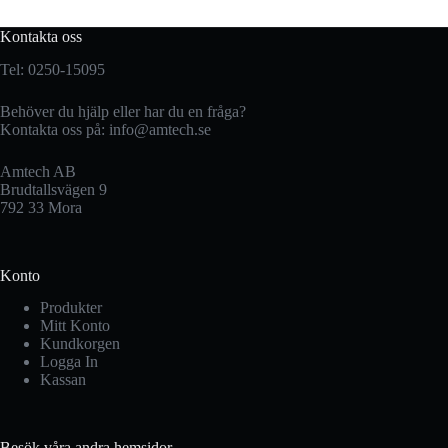
Kontakta oss
Tel: 0250-15095
Behöver du hjälp eller har du en fråga?
Kontakta oss på:
info@amtech.se
Amtech AB
Brudtallsvägen 9
792 33 Mora
Konto
Produkter
Mitt Konto
Kundkorgen
Logga In
Kassan
Besök våra andra hemsidor