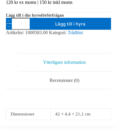
120
kr
ex moms |
150
kr
inkl moms
Lägg till i din hyresförförfrågan
JTS
Lägg till i hyra
IN-
264R
Artikelnr:
1000583.00
Kategori:
Trådlöst
(A678-
714MHz)
mängd
Ytterligare information
Recensioner (0)
Dimensioner
42 × 4,4 × 21,1 cm