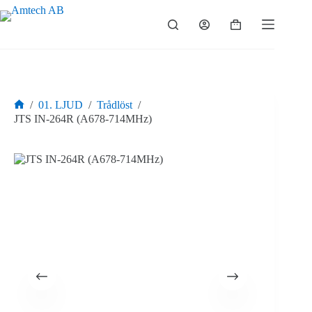
Hoppa
till
Varukorg
innehåll
/
01. LJUD
/
Trådlöst
/
Hem
JTS IN-264R (A678-714MHz)