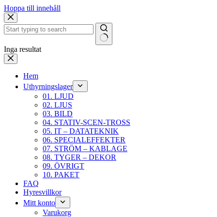
Hoppa till innehåll
Inga resultat
Hem
Uthyrningslager
01. LJUD
02. LJUS
03. BILD
04. STATIV-SCEN-TROSS
05. IT – DATATEKNIK
06. SPECIALEFFEKTER
07. STRÖM – KABLAGE
08. TYGER – DEKOR
09. ÖVRIGT
10. PAKET
FAQ
Hyresvillkor
Mitt konto
Varukorg