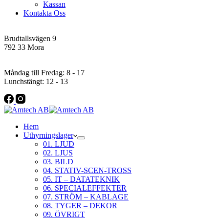
Kassan
Kontakta Oss
Addres
Brudtallsvägen 9
792 33 Mora
Öppettider
Måndag till Fredag: 8 - 17
Lunchstängt: 12 - 13
Hem
Uthyrningslager
01. LJUD
02. LJUS
03. BILD
04. STATIV-SCEN-TROSS
05. IT – DATATEKNIK
06. SPECIALEFFEKTER
07. STRÖM – KABLAGE
08. TYGER – DEKOR
09. ÖVRIGT