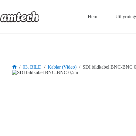
Hoppa
till
innehåll
Hem
Uthyrning
/
03. BILD
/
Kablar (Video)
/
SDI bildkabel BNC-BNC 
Hem