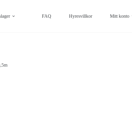
slager
FAQ
Hyresvillkor
Mitt konto
0,5m