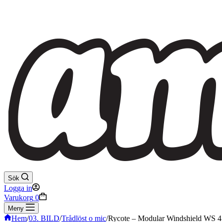
Sök
Logga in
Varukorg
0
Meny
Hem
/
03. BILD
/
Trådlöst o mic
/
Rycote – Modular Windshield WS 4