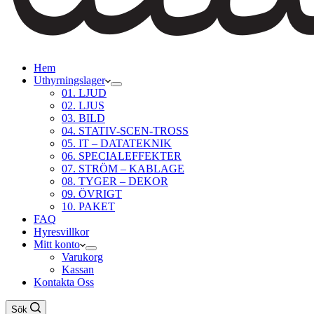
Hem
Uthyrningslager
01. LJUD
02. LJUS
03. BILD
04. STATIV-SCEN-TROSS
05. IT – DATATEKNIK
06. SPECIALEFFEKTER
07. STRÖM – KABLAGE
08. TYGER – DEKOR
09. ÖVRIGT
10. PAKET
FAQ
Hyresvillkor
Mitt konto
Varukorg
Kassan
Kontakta Oss
Sök