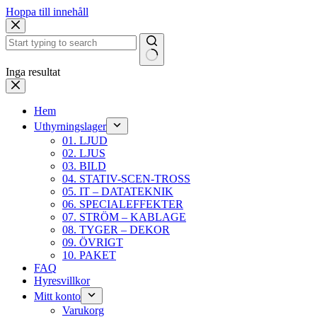
Hoppa till innehåll
Inga resultat
Hem
Uthyrningslager
01. LJUD
02. LJUS
03. BILD
04. STATIV-SCEN-TROSS
05. IT – DATATEKNIK
06. SPECIALEFFEKTER
07. STRÖM – KABLAGE
08. TYGER – DEKOR
09. ÖVRIGT
10. PAKET
FAQ
Hyresvillkor
Mitt konto
Varukorg