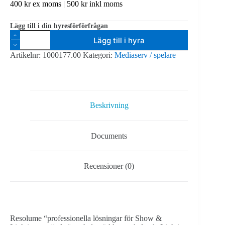
400
kr
ex moms |
500
kr
inkl moms
Lägg till i din hyresförförfrågan
Resolume
Lägg till i hyra
Arena
7
Artikelnr:
1000177.00
Kategori:
Mediaserv / spelare
-
licens
mängd
Beskrivning
Documents
Recensioner (0)
Resolume “professionella lösningar för Show &