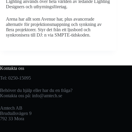
Lighting används över hela världen av ledande Lighting
Designers och uthyrningsföretag.
Arena har allt som Avenue har, plus avancerade
alternativ för projektionsmappning och synkning av
flera projektorer. Styr det från ett ljusbord och
synkronisera till DJ: n via SMPTE-tidskoden.
Kontakta oss
Tel: 0250-15095
Behöver du hjälp eller har du en fråga?
Kontakta oss på:
info@amtech.se
Amtech AB
Brudtallsvägen 9
792 33 Mora