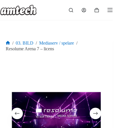
Hoppa
till
Varukorg
innehåll
/
03. BILD
/
Mediaserv / spelare
/
Hem
Resolume Arena 7 – licens