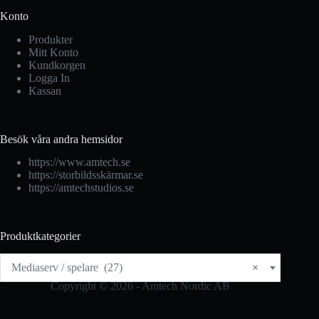
Konto
Produkter
Mitt Konto
Kundkorgen
Logga In
Kassan
Besök våra andra hemsidor
https://www.amtech.se
https://storbildsskärmar.se
https://amtechstudios.se
Produktkategorier
Mediaserv / spelare (27)
×
Copyright © 2026 - Amtech Nordic AB