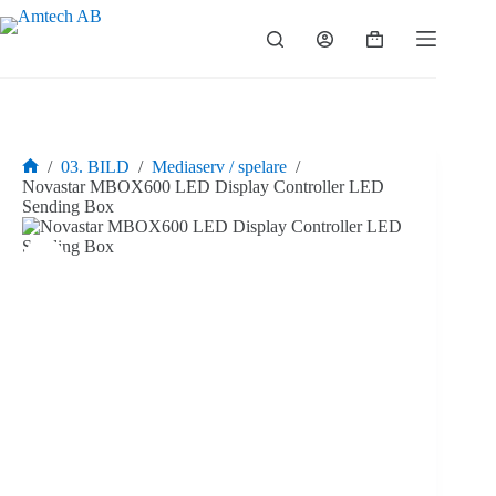
Hoppa
till
Varukorg
innehåll
/
03. BILD
/
Mediaserv / spelare
/
Hem
Novastar MBOX600 LED Display Controller LED
Sending Box