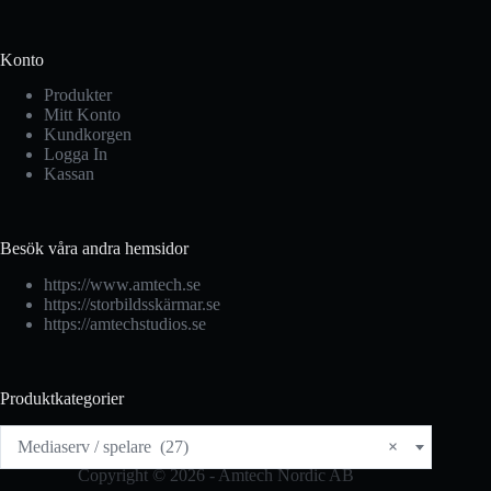
Konto
Produkter
Mitt Konto
Kundkorgen
Logga In
Kassan
Besök våra andra hemsidor
https://www.amtech.se
https://storbildsskärmar.se
https://amtechstudios.se
Produktkategorier
Mediaserv / spelare (27)
×
Copyright © 2026 - Amtech Nordic AB