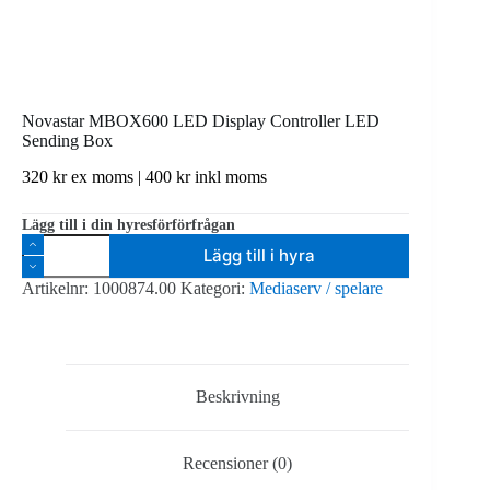
Novastar MBOX600 LED Display Controller LED
Sending Box
320
kr
ex moms |
400
kr
inkl moms
Lägg till i din hyresförförfrågan
Novastar
Lägg till i hyra
MBOX600
LED
Artikelnr:
1000874.00
Kategori:
Mediaserv / spelare
Display
Controller
LED
Sending
Box
mängd
Beskrivning
Recensioner (0)