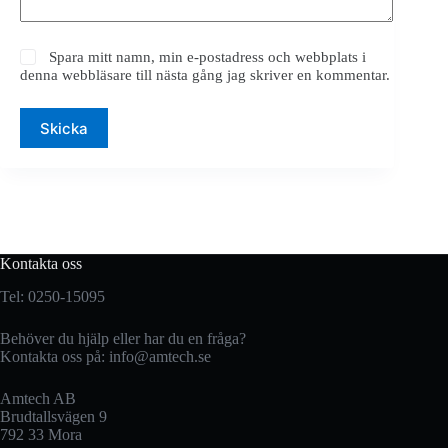
Spara mitt namn, min e-postadress och webbplats i
denna webbläsare till nästa gång jag skriver en kommentar.
Skicka
Kontakta oss
Tel: 0250-15095
Behöver du hjälp eller har du en fråga?
Kontakta oss på:
info@amtech.se
Amtech AB
Brudtallsvägen 9
792 33 Mora