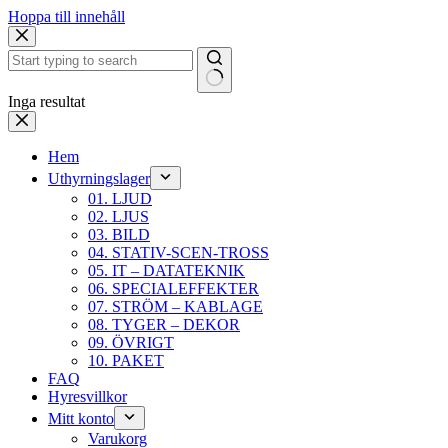
Hoppa till innehåll
Inga resultat
Hem
Uthyrningslager
01. LJUD
02. LJUS
03. BILD
04. STATIV-SCEN-TROSS
05. IT – DATATEKNIK
06. SPECIALEFFEKTER
07. STRÖM – KABLAGE
08. TYGER – DEKOR
09. ÖVRIGT
10. PAKET
FAQ
Hyresvillkor
Mitt konto
Varukorg