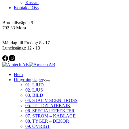
Kassan
Kontakta Oss
Addres
Brudtallsvägen 9
792 33 Mora
Öppettider
Måndag till Fredag: 8 - 17
Lunchstängt: 12 - 13
Hem
Uthyrningslager
01. LJUD
02. LJUS
03. BILD
04. STATIV-SCEN-TROSS
05. IT – DATATEKNIK
06. SPECIALEFFEKTER
07. STRÖM – KABLAGE
08. TYGER – DEKOR
09. ÖVRIGT