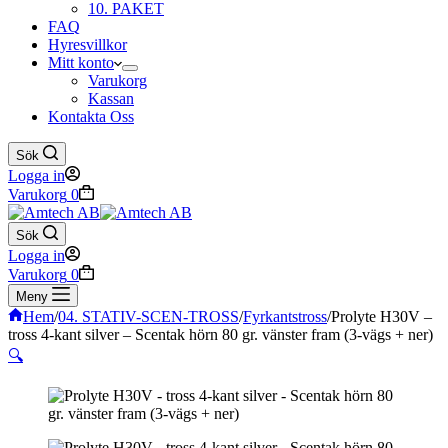
10. PAKET
FAQ
Hyresvillkor
Mitt konto
Varukorg
Kassan
Kontakta Oss
Sök
Logga in
Varukorg
0
Sök
Logga in
Varukorg
0
Meny
Hem
/
04. STATIV-SCEN-TROSS
/
Fyrkantstross
/
Prolyte H30V –
tross 4-kant silver – Scentak hörn 80 gr. vänster fram (3-vägs + ner)
🔍