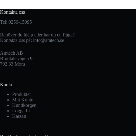
Kontakta oss
Tel: 0250-15095
Behöver du hjälp eller har du en fråga?
Kontakta oss på:
info@amtech.se
Amtech AB
Brudtallsvägen 9
792 33 Mora
Konto
Produkter
Mitt Konto
Kundkorgen
Logga In
Kassan