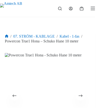
Hoppa
till
Varukorg
innehåll
/
07. STRÖM - KABLAGE
/
Kabel - 1-fas
/
Hem
Powercon True1 Hona – Schuko Hane 10 meter