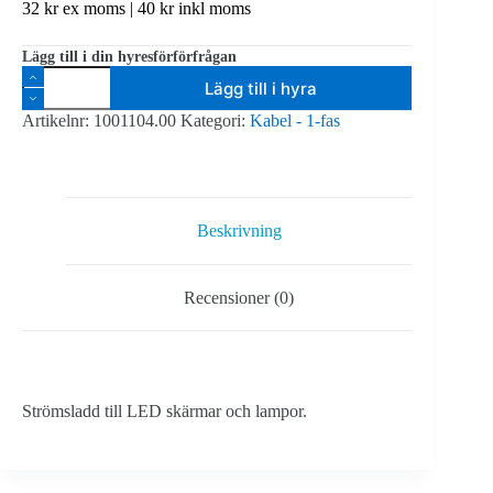
32
kr
ex moms |
40
kr
inkl moms
Lägg till i din hyresförförfrågan
Powercon
Lägg till i hyra
True1
Hona
Artikelnr:
1001104.00
Kategori:
Kabel - 1-fas
-
Schuko
Hane
10
meter
mängd
Beskrivning
Recensioner (0)
Strömsladd till LED skärmar och lampor.