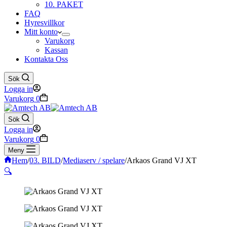
10. PAKET
FAQ
Hyresvillkor
Mitt konto
Varukorg
Kassan
Kontakta Oss
Sök
Logga in
Varukorg
0
Sök
Logga in
Varukorg
0
Meny
Hem
/
03. BILD
/
Mediaserv / spelare
/
Arkaos Grand VJ XT
🔍