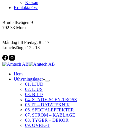
Kassan
Kontakta Oss
Addres
Brudtallsvägen 9
792 33 Mora
Öppettider
Måndag till Fredag: 8 - 17
Lunchstängt: 12 - 13
Hem
Uthyrningslager
01. LJUD
02. LJUS
03. BILD
04. STATIV-SCEN-TROSS
05. IT – DATATEKNIK
06. SPECIALEFFEKTER
07. STRÖM – KABLAGE
08. TYGER – DEKOR
09. ÖVRIGT