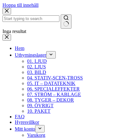
Hoppa till innehåll
Inga resultat
Hem
Uthyrningslager
01. LJUD
02. LJUS
03. BILD
04. STATIV-SCEN-TROSS
05. IT – DATATEKNIK
06. SPECIALEFFEKTER
07. STRÖM – KABLAGE
08. TYGER – DEKOR
09. ÖVRIGT
10. PAKET
FAQ
Hyresvillkor
Mitt konto
Varukorg