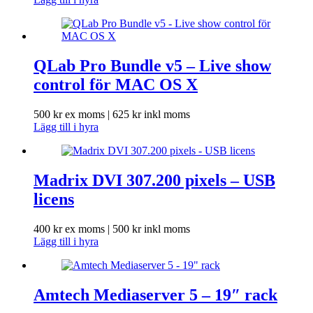
QLab Pro Bundle v5 – Live show
control för MAC OS X
500
kr
ex moms |
625
kr
inkl moms
Lägg till i hyra
Madrix DVI 307.200 pixels – USB
licens
400
kr
ex moms |
500
kr
inkl moms
Lägg till i hyra
Amtech Mediaserver 5 – 19″ rack