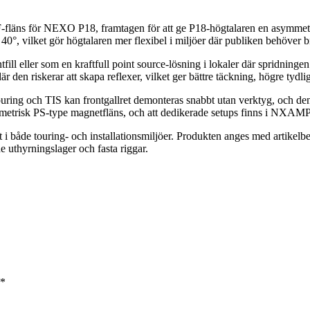
fläns för NEXO P18, framtagen för att ge P18-högtalaren en asymmetris
°, vilket gör högtalaren mer flexibel i miljöer där publiken behöver bre
tfill eller som en kraftfull point source-lösning i lokaler där spridnin
r den riskerar att skapa reflexer, vilket ger bättre täckning, högre tydlig
Touring och TIS kan frontgallret demonteras snabbt utan verktyg, och 
metrisk PS-type magnetfläns, och att dedikerade setups finns i NXAMP f
inett i både touring- och installationsmiljöer. Produkten anges med 
de uthyrningslager och fasta riggar.
*