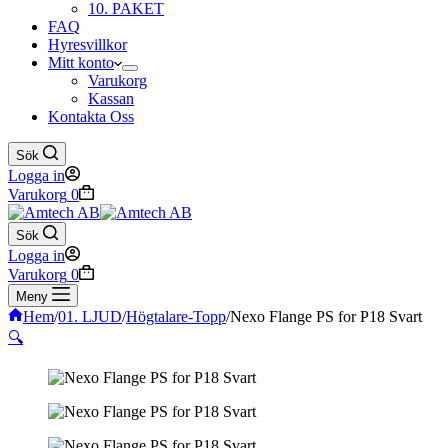
10. PAKET
FAQ
Hyresvillkor
Mitt konto
Varukorg
Kassan
Kontakta Oss
Sök
Logga in
Varukorg
0
Sök
Logga in
Varukorg
0
Meny
Hem
/
01. LJUD
/
Högtalare-Topp
/
Nexo Flange PS for P18 Svart
🔍