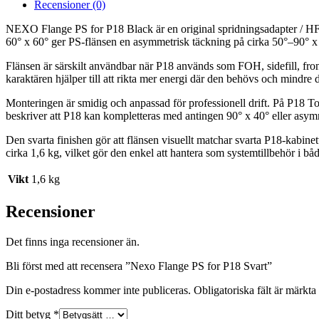
Recensioner (0)
NEXO Flange PS for P18 Black är en original spridningsadapter / HF-
60° x 60° ger PS-flänsen en asymmetrisk täckning på cirka 50°–90° x 40
Flänsen är särskilt användbar när P18 används som FOH, sidefill, fron
karaktären hjälper till att rikta mer energi där den behövs och mindre dä
Monteringen är smidig och anpassad för professionell drift. På P18 
beskriver att P18 kan kompletteras med antingen 90° x 40° eller asym
Den svarta finishen gör att flänsen visuellt matchar svarta P18-kab
cirka 1,6 kg, vilket gör den enkel att hantera som systemtillbehör i bå
Vikt
1,6 kg
Recensioner
Det finns inga recensioner än.
Bli först med att recensera ”Nexo Flange PS for P18 Svart”
Din e-postadress kommer inte publiceras.
Obligatoriska fält är märkta
Ditt betyg
*