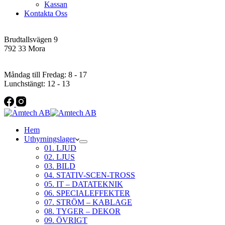
Kassan
Kontakta Oss
Addres
Brudtallsvägen 9
792 33 Mora
Öppettider
Måndag till Fredag: 8 - 17
Lunchstängt: 12 - 13
Hem
Uthyrningslager
01. LJUD
02. LJUS
03. BILD
04. STATIV-SCEN-TROSS
05. IT – DATATEKNIK
06. SPECIALEFFEKTER
07. STRÖM – KABLAGE
08. TYGER – DEKOR
09. ÖVRIGT