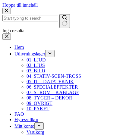
Hoppa till innehåll
Inga resultat
Hem
Uthyrningslager
01. LJUD
02. LJUS
03. BILD
04. STATIV-SCEN-TROSS
05. IT – DATATEKNIK
06. SPECIALEFFEKTER
07. STRÖM – KABLAGE
08. TYGER – DEKOR
09. ÖVRIGT
10. PAKET
FAQ
Hyresvillkor
Mitt konto
Varukorg