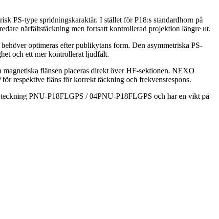
k PS-type spridningskaraktär. I stället för P18:s standardhorn på
dare närfälts­täckning men fortsatt kontrollerad projektion längre ut.
gen behöver optimeras efter publikytans form. Den asymmetriska PS-
het och ett mer kontrollerat ljudfält.
den magnetiska flänsen placeras direkt över HF-sektionen. NEXO
ör respektive fläns för korrekt täckning och frekvensrespons.
artikelbeteckning PNU-P18FLGPS / 04PNU-P18FLGPS och har en vikt på