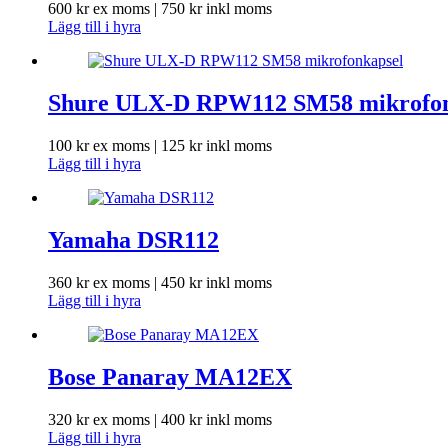
600
kr
ex moms |
750
kr
inkl moms
Lägg till i hyra
Shure ULX-D RPW112 SM58 mikrofon
100
kr
ex moms |
125
kr
inkl moms
Lägg till i hyra
Yamaha DSR112
360
kr
ex moms |
450
kr
inkl moms
Lägg till i hyra
Bose Panaray MA12EX
320
kr
ex moms |
400
kr
inkl moms
Lägg till i hyra