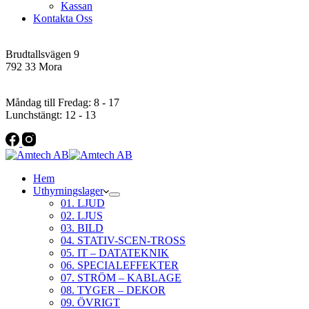
Kassan
Kontakta Oss
Addres
Brudtallsvägen 9
792 33 Mora
Öppettider
Måndag till Fredag: 8 - 17
Lunchstängt: 12 - 13
Hem
Uthyrningslager
01. LJUD
02. LJUS
03. BILD
04. STATIV-SCEN-TROSS
05. IT – DATATEKNIK
06. SPECIALEFFEKTER
07. STRÖM – KABLAGE
08. TYGER – DEKOR
09. ÖVRIGT