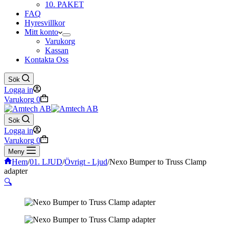
10. PAKET
FAQ
Hyresvillkor
Mitt konto
Varukorg
Kassan
Kontakta Oss
Sök
Logga in
Varukorg
0
Sök
Logga in
Varukorg
0
Meny
Hem
/
01. LJUD
/
Övrigt - Ljud
/
Nexo Bumper to Truss Clamp
adapter
🔍