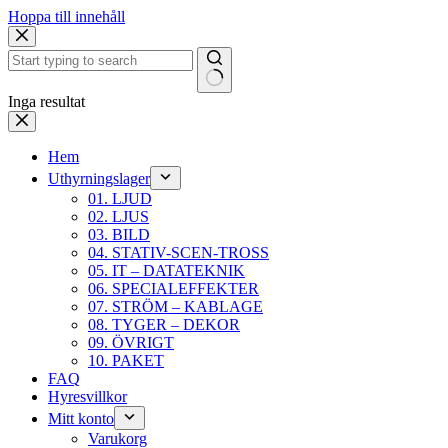
Hoppa till innehåll
Inga resultat
Hem
Uthyrningslager
01. LJUD
02. LJUS
03. BILD
04. STATIV-SCEN-TROSS
05. IT – DATATEKNIK
06. SPECIALEFFEKTER
07. STRÖM – KABLAGE
08. TYGER – DEKOR
09. ÖVRIGT
10. PAKET
FAQ
Hyresvillkor
Mitt konto
Varukorg