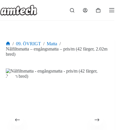
Hoppa
till
Varukorg
innehåll
/
09. ÖVRIGT
/
Matta
/
Hem
Nålfiltsmatta – engångsmatta – pris/m (42 färger, 2.02m
bred)