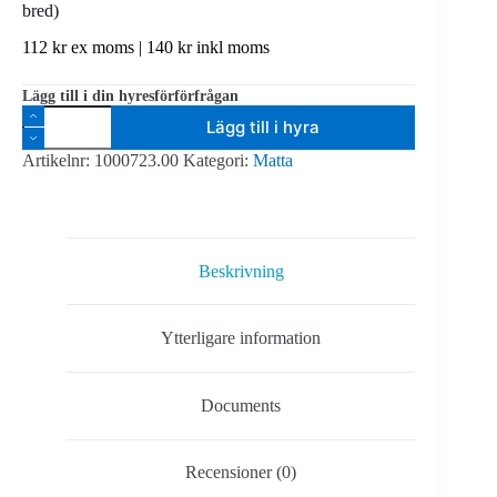
bred)
112
kr
ex moms |
140
kr
inkl moms
Lägg till i din hyresförförfrågan
Nålfiltsmatta
Lägg till i hyra
-
engångsmatta
Artikelnr:
1000723.00
Kategori:
Matta
-
pris/m
(42
färger,
2.02m
bred)
Beskrivning
mängd
Ytterligare information
Documents
Recensioner (0)