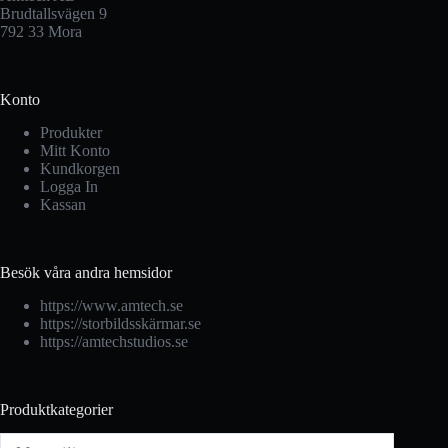
Brudtallsvägen 9
792 33 Mora
Konto
Produkter
Mitt Konto
Kundkorgen
Logga In
Kassan
Besök våra andra hemsidor
https://www.amtech.se
https://storbildsskärmar.se
https://amtechstudios.se
Produktkategorier