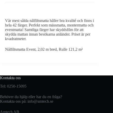
Vår mest sålda nålfiltsmatta håller bra kvalité och finns i
hela 42 färger. Perfekt som mässmatta, montermatta och
eventmatta! Samtliga färger har skyddsfilm för att
skydda mattan innan besökarna anländer. Priset är per
kvadratmeter.
Nålfiltsmatta Event, 2,02 m bred, Rulle 121,2 m²
Kontakta oss
Tel: 0250-15095
Behöver du hjälp eller har du en fråga?
Kontakta oss på:
info@amtech.se
Amtech AB