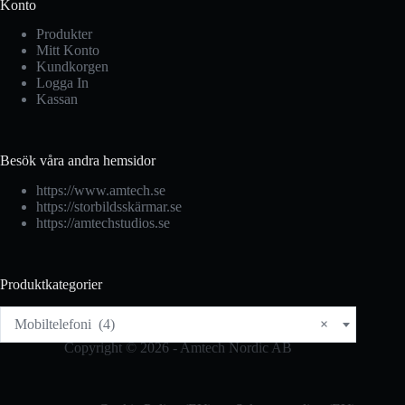
Konto
Produkter
Mitt Konto
Kundkorgen
Logga In
Kassan
Besök våra andra hemsidor
https://www.amtech.se
https://storbildsskärmar.se
https://amtechstudios.se
Produktkategorier
Mobiltelefoni (4)
×
Copyright © 2026 - Amtech Nordic AB