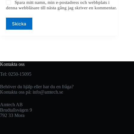
Spara mitt namn, min e-postadress och webbplats i
denna webbläsare till nästa gång jag skriver en kommentar.
Skicka
Kontakta oss
Tel: 0250-15095
Behöver du hjälp eller har du en fråga?
Kontakta oss på:
info@amtech.se
Amtech AB
Brudtallsvägen 9
792 33 Mora