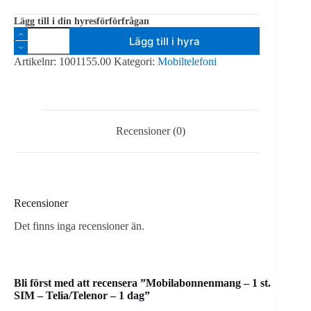
Lägg till i din hyresförförfrågan
Mobilabonnenmang
Lägg till i hyra
-
1
Artikelnr:
1001155.00
Kategori:
Mobiltelefoni
st.
SIM
-
Telia/Telenor
-
1
Recensioner (0)
dag
mängd
Recensioner
Det finns inga recensioner än.
Bli först med att recensera ”Mobilabonnenmang – 1 st.
SIM – Telia/Telenor – 1 dag”