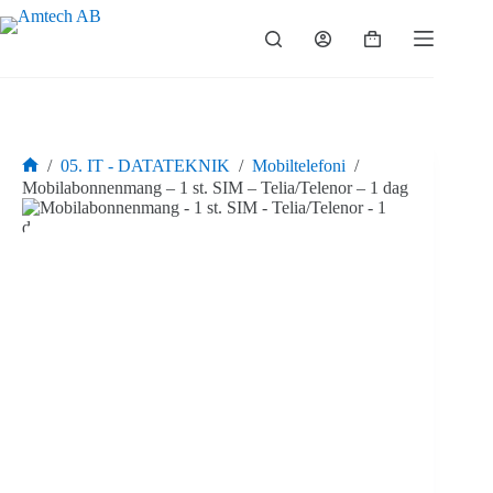
Hoppa
till
Varukorg
innehåll
/
05. IT - DATATEKNIK
/
Mobiltelefoni
/
Hem
Mobilabonnenmang – 1 st. SIM – Telia/Telenor – 1 dag