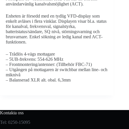
användarvänlig kanalvalsmöjlighet (ACT).
Enheten är försedd med en tydlig VFD-display som
enkelt avläses i flera vinklar. Displayen visar bl.a. status
för kanalval, frekvensval, signalstyrka,
batteristatus/sändare, SQ nivå, störningsvarning och
brusvarnare. Enkel sökning av ledig kanal med ACT-
funktionen.
– Trådlös 4-vägs mottagare
– 5UB-frekvens: 554-626 MHz
– Frontmontering/antenner: (Tillbehör FBC-71)
– Utgången på mottagaren är switchbar mellan line- och
miknivå
– Balanserad XLR alt. obal. 6,3mm
Kontakta oss
Tel: 0250-15095