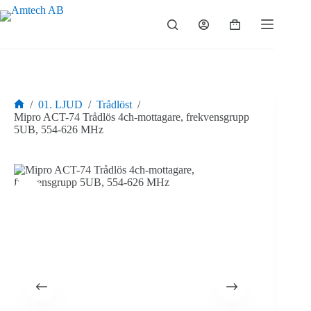
Hoppa
till
Varukorg
innehåll
/
01. LJUD
/
Trådlöst
/
Hem
Mipro ACT-74 Trådlös 4ch-mottagare, frekvensgrupp
5UB, 554-626 MHz