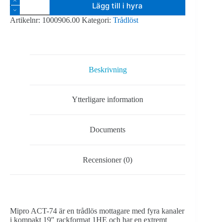
Lägg till i hyra
ACT-
74
Artikelnr:
1000906.00
Kategori:
Trådlöst
Trådlös
4ch-
mottagare,
frekvensgrupp
5UB,
554-
Beskrivning
626
MHz
mängd
Ytterligare information
Documents
Recensioner (0)
Mipro ACT-74 är en trådlös mottagare med fyra kanaler
i kompakt 19″ rackformat 1HE och har en extremt