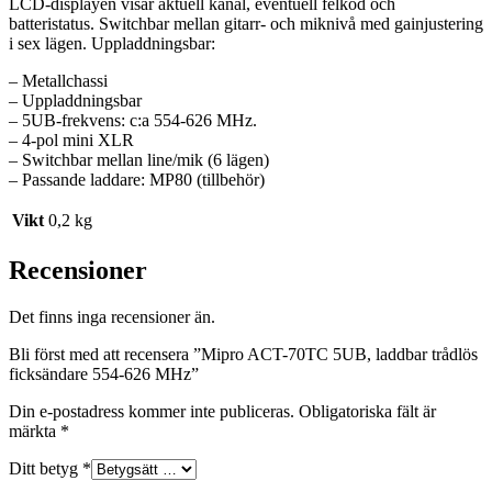
LCD-displayen visar aktuell kanal, eventuell felkod och
batteristatus. Switchbar mellan gitarr- och miknivå med gainjustering
i sex lägen. Uppladdningsbar:
– Metallchassi
– Uppladdningsbar
– 5UB-frekvens: c:a 554-626 MHz.
– 4-pol mini XLR
– Switchbar mellan line/mik (6 lägen)
– Passande laddare: MP80 (tillbehör)
Vikt
0,2 kg
Recensioner
Det finns inga recensioner än.
Bli först med att recensera ”Mipro ACT-70TC 5UB, laddbar trådlös
ficksändare 554-626 MHz”
Din e-postadress kommer inte publiceras.
Obligatoriska fält är
märkta
*
Ditt betyg
*