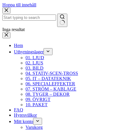
Hoppa till innehåll
Inga resultat
Hem
Uthyrningslager
01. LJUD
02. LJUS
03. BILD
04. STATIV-SCEN-TROSS
05. IT – DATATEKNIK
06. SPECIALEFFEKTER
07. STRÖM – KABLAGE
08. TYGER – DEKOR
09. ÖVRIGT
10. PAKET
FAQ
Hyresvillkor
Mitt konto
Varukorg