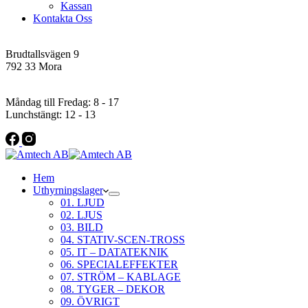
Kassan
Kontakta Oss
Addres
Brudtallsvägen 9
792 33 Mora
Öppettider
Måndag till Fredag: 8 - 17
Lunchstängt: 12 - 13
Hem
Uthyrningslager
01. LJUD
02. LJUS
03. BILD
04. STATIV-SCEN-TROSS
05. IT – DATATEKNIK
06. SPECIALEFFEKTER
07. STRÖM – KABLAGE
08. TYGER – DEKOR
09. ÖVRIGT