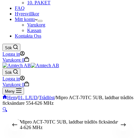
10. PAKET
FAQ
Hyresvillkor
Mitt konto
Varukorg
Kassan
Kontakta Oss
Sök
Logga in
Varukorg
0
Sök
Logga in
Varukorg
0
Meny
Hem
/
01. LJUD
/
Trådlöst
/
Mipro ACT-70TC 5UB, laddbar trådlös
ficksändare 554-626 MHz
🔍