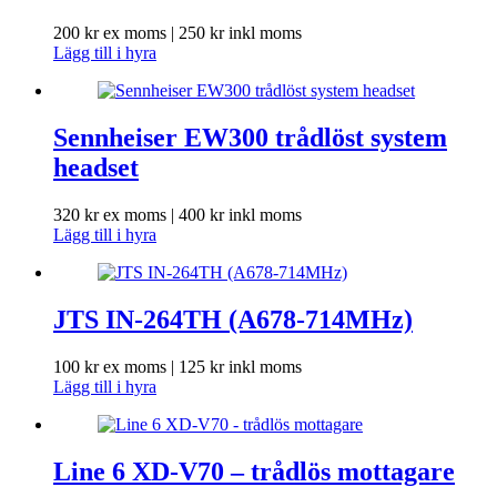
200
kr
ex moms |
250
kr
inkl moms
Lägg till i hyra
Sennheiser EW300 trådlöst system
headset
320
kr
ex moms |
400
kr
inkl moms
Lägg till i hyra
JTS IN-264TH (A678-714MHz)
100
kr
ex moms |
125
kr
inkl moms
Lägg till i hyra
Line 6 XD-V70 – trådlös mottagare